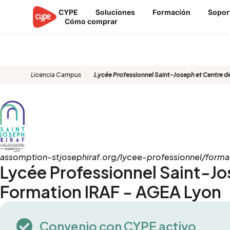
Ir
CYPE
Soluciones
Formación
Sopor
al
Cómo comprar
contenido
Lycée Professionnel Saint-Josep
Licencia Campus
Lycée Professionnel Saint-Joseph et Centre 
assomption-stjosephiraf.org/lycee-professionnel/format
Lycée Professionnel Saint-Jo
Formation IRAF - AGEA Lyon
Convenio con CYPE activo