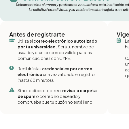
Únicamente los alumnos y profesores vinculados a esta institución e
La solicitud es individual y su validación estará sujeta a los c
Antes de registrarte
Vige
Utiliza el
correo electrónico autorizado
La
por tu universidad.
Será tu nombre de
ha
usuario y el único correo válido para las
comunicaciones con CYPE.
Ca
un
Recibirás las
credenciales por correo
a
electrónico
una vez validado el registro
qu
(hasta 60 minutos).
Si no recibes el correo,
revisa la carpeta
de spam
o correo no deseado y
comprueba que tu buzón no esté lleno.