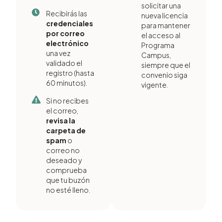
solicitar una
Recibirás las
nueva licencia
credenciales
para mantener
por correo
el acceso al
electrónico
Programa
una vez
Campus,
validado el
siempre que el
registro (hasta
convenio siga
60 minutos).
vigente.
Si no recibes
el correo,
revisa la
carpeta de
spam
o
correo no
deseado y
comprueba
que tu buzón
no esté lleno.