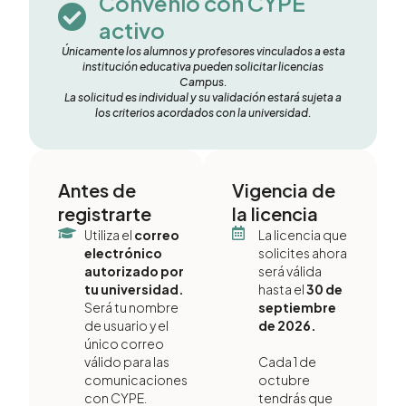
Convenio con CYPE
activo
Únicamente los alumnos y profesores vinculados a esta
institución educativa pueden solicitar licencias
Campus.
La solicitud es individual y su validación estará sujeta a
los criterios acordados con la universidad.
Antes de
Vigencia de
registrarte
la licencia
Utiliza el
correo
La licencia que
electrónico
solicites ahora
autorizado por
será válida
tu universidad.
hasta el
30 de
Será tu nombre
septiembre
de usuario y el
de 2026.
único correo
válido para las
Cada 1 de
comunicaciones
octubre
con CYPE.
tendrás que