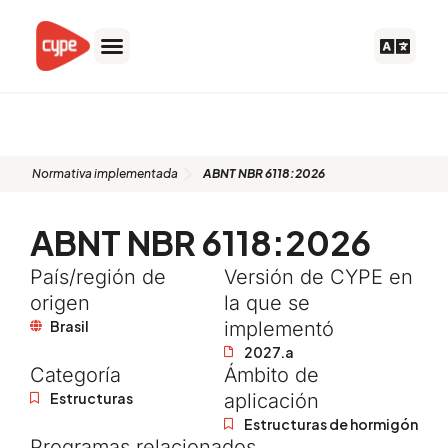
Ir
al
contenido
ABNT NBR 6118:2026
Normativa implementada
ABNT NBR 6118:2026
ABNT NBR 6118:2026
País/región de
Versión de CYPE en
origen
la que se
Brasil
implementó
2027.a
Categoría
Ámbito de
Estructuras
aplicación
Estructuras de hormigón
Programas relacionados