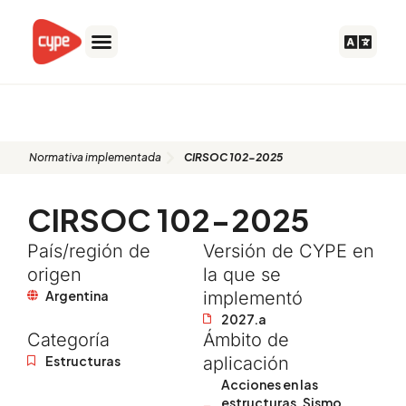
Ir
al
contenido
CIRSOC 102-2025
Normativa implementada
CIRSOC 102-2025
CIRSOC 102-2025
País/región de
Versión de CYPE en
origen
la que se
Argentina
implementó
2027.a
Categoría
Ámbito de
Estructuras
aplicación
Acciones en las
estructuras. Sismo
,