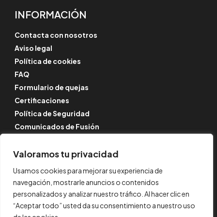
INFORMACIÓN
Contacta con nosotros
Aviso legal
Política de cookies
FAQ
Formulario de quejas
Certificaciones
Política de Seguridad
Comunicados de Fusión
SÍGUENOS
Valoramos tu privacidad
Instagram
Usamos cookies para mejorar su experiencia de
LinkedIn
navegación, mostrarle anuncios o contenidos
YouTube
personalizados y analizar nuestro tráfico. Al hacer clic en
“Aceptar todo” usted da su consentimiento a nuestro uso