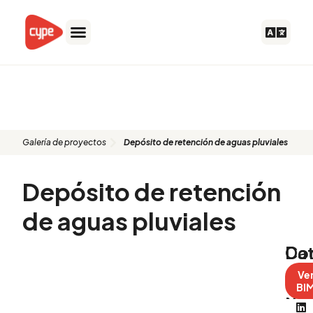
Ir
al
contenido
Proyecto: Depósito de
retención de aguas pluviales
Galería de proyectos
Depósito de retención de aguas pluviales
Depósito de retención
de aguas pluviales
Da
Co
del
Ve
BIM
pr