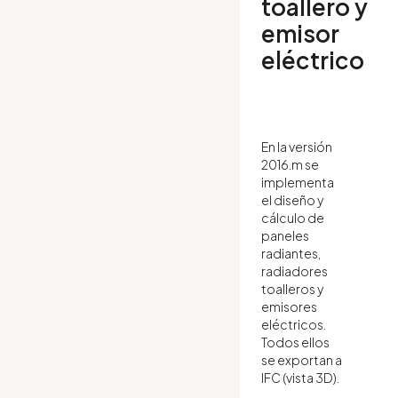
toallero y
emisor
eléctrico
En la versión
2016.m se
implementa
el diseño y
cálculo de
paneles
radiantes,
radiadores
toalleros y
emisores
eléctricos.
Todos ellos
se exportan a
IFC (vista 3D).