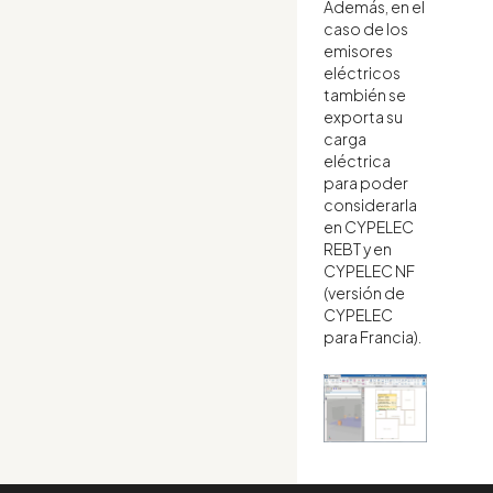
Además, en el
caso de los
emisores
eléctricos
también se
exporta su
carga
eléctrica
para poder
considerarla
en CYPELEC
REBT y en
CYPELEC NF
(versión de
CYPELEC
para Francia).