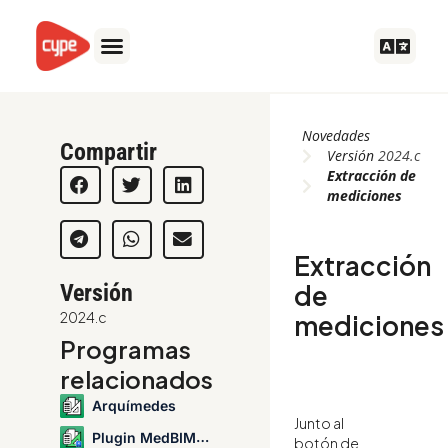
Ir
al
contenido
Novedades
Compartir
Versión
2024.c
Extracción de
mediciones
Extracción
Versión
de
2024.c
mediciones
Programas
relacionados
Arquímedes
Junto al
Plugin MedBIM - Revit
botón de