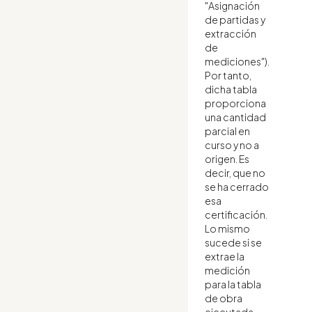
"Asignación
de partidas y
extracción
de
mediciones").
Por tanto,
dicha tabla
proporciona
una cantidad
parcial en
curso y no a
origen. Es
decir, que no
se ha cerrado
esa
certificación.
Lo mismo
sucede si se
extrae la
medición
para la tabla
de obra