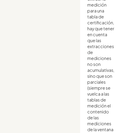
medición
para una
tabla de
certificación,
hay que tener
en cuenta
que las
extracciones
de
mediciones
no son
acumulativas,
sino que son
parciales
(siempre se
vuelca a las
tablas de
medición el
contenido
de las
mediciones
de la ventana