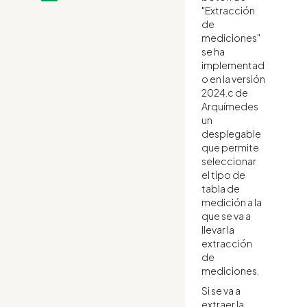
"Extracción
de
mediciones"
se ha
implementad
o en la versión
2024.c de
Arquímedes
un
desplegable
que permite
seleccionar
el tipo de
tabla de
medición a la
que se va a
llevar la
extracción
de
mediciones.
Si se va a
extraer la