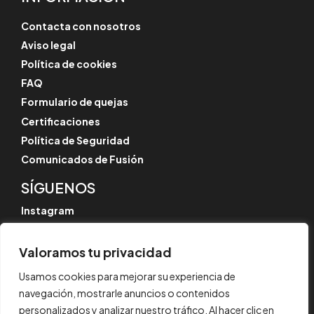
Contacta con nosotros
Aviso legal
Política de cookies
FAQ
Formulario de quejas
Certificaciones
Política de Seguridad
Comunicados de Fusión
SÍGUENOS
Instagram
LinkedIn
YouTube
Valoramos tu privacidad
Usamos cookies para mejorar su experiencia de
navegación, mostrarle anuncios o contenidos
personalizados y analizar nuestro tráfico. Al hacer clic en
© CYPE Ingenieros, S.A.