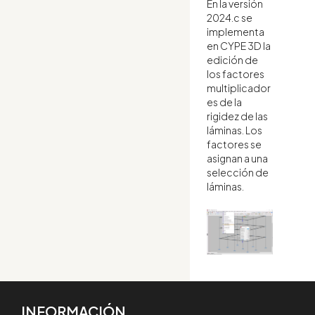
En la versión
2024.c se
implementa
en CYPE 3D la
edición de
los factores
multiplicador
es de la
rigidez de las
láminas. Los
factores se
asignan a una
selección de
láminas.
INFORMACIÓN