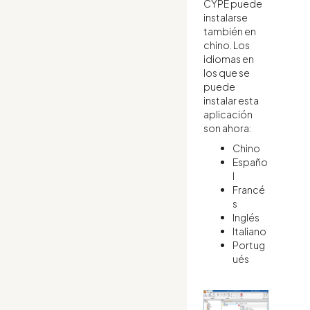
CYPE puede
instalarse
también en
chino. Los
idiomas en
los que se
puede
instalar esta
aplicación
son ahora:
Chino
Españo
l
Francé
s
Inglés
Italiano
Portug
ués