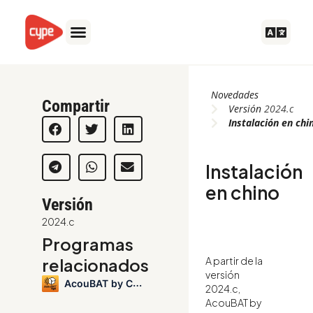
Ir
al
contenido
Novedades
Compartir
Versión
2024.c
Instalación en chi
Instalación
en chino
Versión
2024.c
Programas
A partir de la
relacionados
versión
AcouBAT by CYPE
2024.c,
AcouBAT by