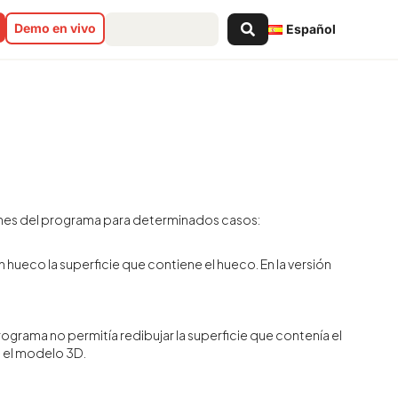
Search
Demo en vivo
Español
...
iones del programa para determinados casos:
 hueco la superficie que contiene el hueco. En la versión
ograma no permitía redibujar la superficie que contenía el
n el modelo 3D.