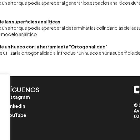
 un error que podía aparecer al generar los espacios analíticos 
e las superficies analíticas
 un error que podía aparecer al determinar las colindancias de las 
 modelo analítico.
de un hueco con la herramienta "Ortogonalidad"
 utilizar la ortogonalidad al introducir un hueco en una superficie d
SÍGUENOS
Instagram
© 
LinkedIn
Av
YouTube
03