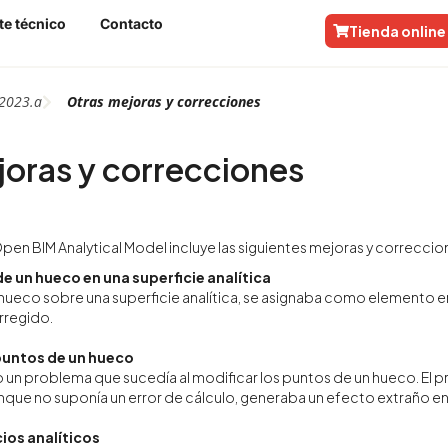
te técnico
Contacto
Tienda online
2023.a
Otras mejoras y correcciones
oras y correcciones
Open BIM Analytical Model incluye las siguientes mejoras y correcc
e un hueco en una superficie analítica
n hueco sobre una superficie analítica, se asignaba como elemento en
rregido.
 puntos de un hueco
 un problema que sucedía al modificar los puntos de un hueco. El pr
nque no suponía un error de cálculo, generaba un efecto extraño e
ios analíticos