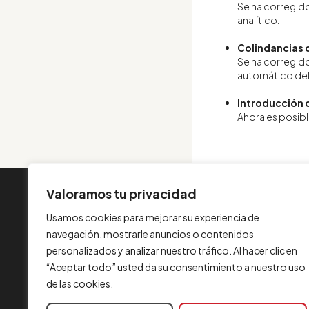
Se ha corregido
analítico.
Colindancias d
Se ha corregido
automático del
Introducción 
Ahora es posible
Valoramos tu privacidad
INFORMACIÓN
Usamos cookies para mejorar su experiencia de
Contacta con nosotros
navegación, mostrarle anuncios o contenidos
Aviso legal
personalizados y analizar nuestro tráfico. Al hacer clic en
Política de cookies
“Aceptar todo” usted da su consentimiento a nuestro uso
FAQ
de las cookies.
Formulario de quejas