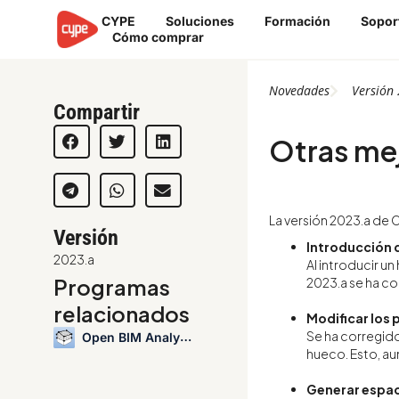
Ir
CYPE
Soluciones
Formación
Sopor
al
Cómo comprar
contenido
Novedades
Versión
Compartir
Otras mej
La versión 2023.a de 
Versión
Introducción d
2023.a
Al introducir u
Programas
2023.a se ha co
relacionados
Modificar los
Se ha corregido
Open BIM Analytical Model
hueco. Esto, au
Generar espac