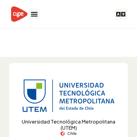
Ir
al
contenido
Licencias Campus - Instituciones
educativas con convenio: Chile
Universidad Tecnológica Metropolitana
(UTEM)
Chile