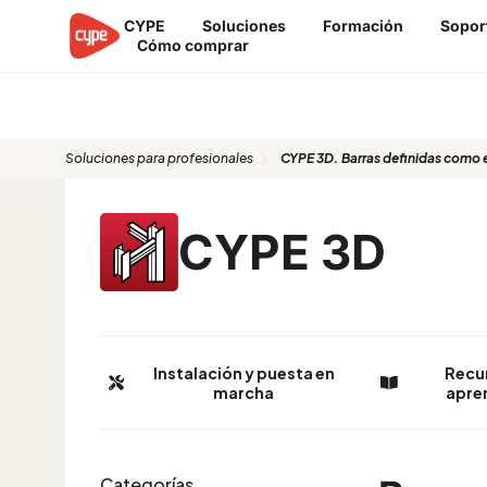
Ir
CYPE
Soluciones
Formación
Sopor
al
Cómo comprar
contenido
CYPE 3D. Barras definidas como e
Soluciones para profesionales
CYPE 3D. Barras definidas como e
CYPE 3D
Instalación y puesta en
Recu
marcha
apre
Categorías