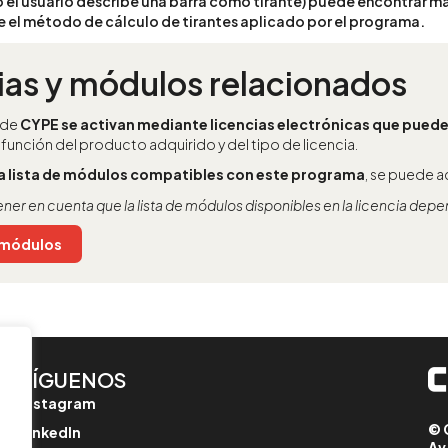
el usuario describe una barra como tirante) puede encontrar m
 el método de cálculo de tirantes aplicado por el programa.
ias y módulos relacionados
 de
CYPE se activan mediante licencias electrónicas que pued
 función del producto adquirido y del tipo de licencia.
la lista de módulos compatibles con este programa
, se puede 
ener en cuenta que la lista de módulos disponibles en la licencia dep
e módulos
SÍGUENOS
Instagram
© 
LinkedIn
Av