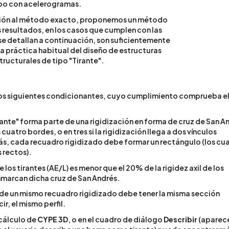
po con acelerogramas.
ón al método exacto, proponemos un método
 resultados, en los casos que cumplen con las
e detallan a continuación, son suficientemente
a práctica habitual del diseño de estructuras
ructurales de tipo "Tirante".
los siguientes condicionantes, cuyo cumplimiento comprueba e
irante" forma parte de una rigidización en forma de cruz de San A
uatro bordes, o en tres si la rigidización llega a dos vínculos
s, cada recuadro rigidizado debe formar un rectángulo (los cu
 rectos).
de los tirantes (AE/L) es menor que el 20% de la rigidez axil de los
marcan dicha cruz de San Andrés.
de un mismo recuadro rigidizado debe tener la misma sección
ir, el mismo perfil.
 cálculo de
CYPE 3D
, o en el cuadro de diálogo
Describir
(aparece