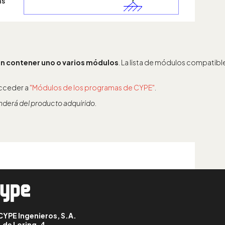
ás
en contener uno o varios módulos
. La lista de módulos compatib
acceder a
"Módulos de los programas de CYPE"
.
enderá del producto adquirido.
CYPE Ingenieros, S.A.
. de Loring, 4