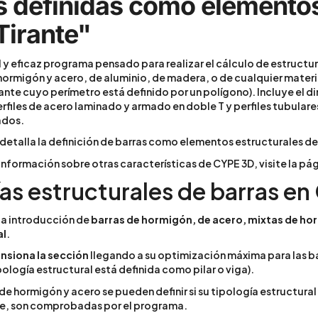
s definidas como elementos
Tirante"
l y eficaz programa pensado para realizar el cálculo de estructu
hormigón y acero, de aluminio, de madera, o de cualquier materi
nte cuyo perímetro está definido por un polígono). Incluye el 
erfiles de acero laminado y armado en doble T y perfiles tubulare
ados.
 detalla la definición de barras como elementos estructurales del
información sobre otras características de CYPE 3D, visite la pá
ías estructurales de barras e
la introducción de
barras de hormigón, de acero, mixtas de hor
al
.
nsiona la sección
llegando a su optimización máxima para las b
pología estructural está definida como pilar o viga).
de hormigón y acero se pueden definir si su tipología estructural 
, son comprobadas por el programa.