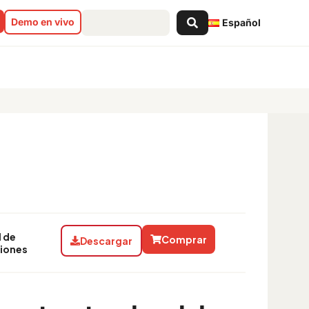
Search
Demo en vivo
Español
...
te"
l de
Comprar
Descargar
ciones