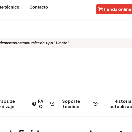
te técnico
Contacto
Tienda online
lementos estructurales del tipo "Tiran
lementos estructurales del tipo "Tirante"
rsos de
FA
Soporte
Historia
ndizaje
Q
técnico
actualiza