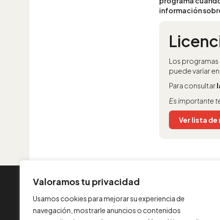
programa cuando 
información sobre
Licenc
Los programas
puede variar en
Para consultar
Es importante t
Ver lista d
Valoramos tu privacidad
INFORMACIÓN
Usamos cookies para mejorar su experiencia de
Contacta con nosotros
navegación, mostrarle anuncios o contenidos
Aviso legal