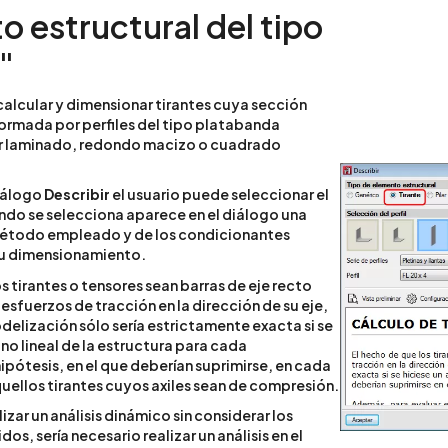
 estructural del tipo
"
alcular y dimensionar tirantes cuya sección
formada por perfiles del tipo platabanda
r laminado, redondo macizo o cuadrado
diálogo
Describir
el usuario puede seleccionar el
ndo se selecciona aparece en el diálogo una
método empleado y de los condicionantes
su dimensionamiento.
s tirantes o tensores sean barras de eje recto
esfuerzos de tracción en la dirección de su eje,
delización sólo sería estrictamente exacta si se
s no lineal de la estructura para cada
pótesis, en el que deberían suprimirse, en cada
uellos tirantes cuyos axiles sean de compresión.
zar un análisis dinámico sin considerar los
os, sería necesario realizar un análisis en el