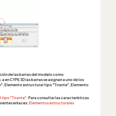
ación de las barras del modelo como
.a en CYPE 3D las barras se asignan a uno de los
", Elemento estructural tipo "Tirante", Elemento
 tipo "Tirante"
. Para consultar las características
uientes enlaces:
Elementos estructurales