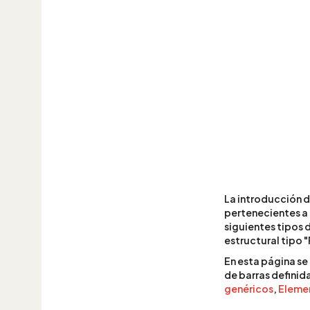
La introducción d
pertenecientes a u
siguientes tipos 
estructural tipo "
En esta página se
de barras definid
genéricos
,
Elemen