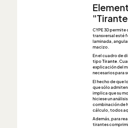
Elemento
"Tirante
CYPE 3D permite c
transversal esté 
laminada, angula
macizo.
En el cuadro de 
tipo
Tirante
. Cua
explicación del 
necesarios para 
El hecho de que lo
que sólo admiten 
implica que su mo
hiciese un análisi
combinación de hi
cálculo, todos aq
Además, para reali
tirantes comprimid