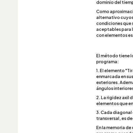
dominio del tiem
Como aproximaci
alternativo cuyos
condiciones que s
aceptables para l
con elementos est
El método tiene 
programa:
1. El elemento "T
enmarcada en sus c
exteriores. Ademá
ángulos interiores
2. La rigidez axil 
elementos que en
3. Cada diagonal 
transversal, es dec
En la memoria de