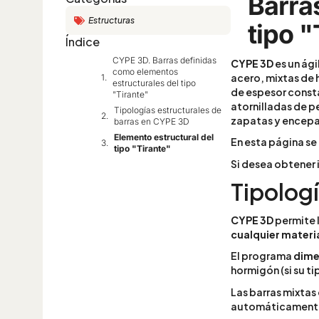
Barra
Estructuras
tipo "
Índice
CYPE 3D. Barras definidas
CYPE 3D
es un ági
como elementos
acero, mixtas de 
estructurales del tipo
de espesor consta
"Tirante"
atornilladas de p
Tipologías estructurales de
zapatas y encep
barras en CYPE 3D
Elemento estructural del
En esta página se
tipo "Tirante"
Si desea obtener 
Tipolog
CYPE 3D
permite 
cualquier materi
El programa
dime
hormigón (si su ti
Las barras mixtas 
automáticamente