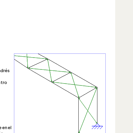
l
ndrés
atro
 en el