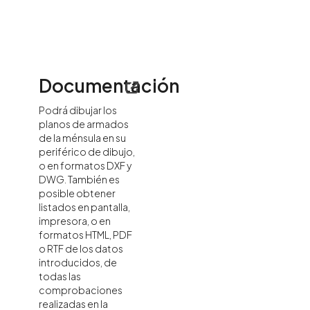
Documentación
Podrá dibujar los
planos de armados
de la ménsula en su
periférico de dibujo,
o en formatos DXF y
DWG. También es
posible obtener
listados en pantalla,
impresora, o en
formatos HTML, PDF
o RTF de los datos
introducidos, de
todas las
comprobaciones
realizadas en la