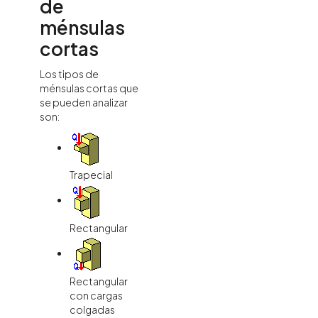
de
ménsulas
cortas
Los tipos de
ménsulas cortas que
se pueden analizar
son:
Trapecial
Rectangular
Rectangular
con cargas
colgadas