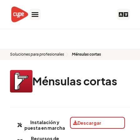
Ir
al
contenido
Ménsulas cortas
Soluciones para profesionales
Ménsulas cortas
Ménsulas cortas
Instalación y
Descargar
puesta en marcha
Recursos de