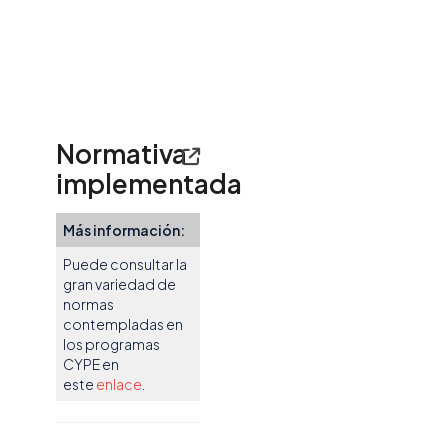
Normativa
implementada
Más información:
Puede consultar la
gran variedad de
normas
contempladas en
los programas
CYPE en
este
enlace
.