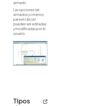
armado.
Las opciones de
armados y criterios
para el cálculo
pueden ser editadas
y modificadas por el
usuario.
Tipos