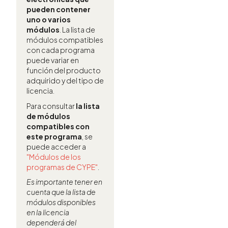
pueden contener
uno o varios
módulos
. La lista de
módulos compatibles
con cada programa
puede variar en
función del producto
adquirido y del tipo de
licencia.
Para consultar
la lista
de módulos
compatibles con
este programa
, se
puede acceder a
"Módulos de los
programas de CYPE"
.
Es importante tener en
cuenta que la lista de
módulos disponibles
en la licencia
dependerá del