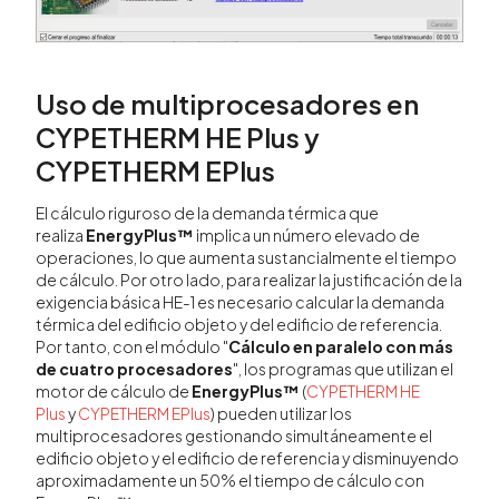
Uso de multiprocesadores en
CYPETHERM HE Plus y
CYPETHERM EPlus
El cálculo riguroso de la demanda térmica que
realiza
EnergyPlus™
implica un número elevado de
operaciones, lo que aumenta sustancialmente el tiempo
de cálculo. Por otro lado, para realizar la justificación de la
exigencia básica HE-1 es necesario calcular la demanda
térmica del edificio objeto y del edificio de referencia.
Por tanto, con el módulo "
Cálculo en paralelo con más
de cuatro procesadores
", los programas que utilizan el
motor de cálculo de
EnergyPlus™
(
CYPETHERM HE
Plus
y
CYPETHERM EPlus
) pueden utilizar los
multiprocesadores gestionando simultáneamente el
edificio objeto y el edificio de referencia y disminuyendo
aproximadamente un 50% el tiempo de cálculo con