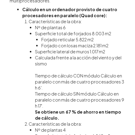
multiprocesadores.
Cálculo en un ordenador provisto de cuatro
procesadores en paralelo (Quad core):
Características de la obra:
Nº de plantas 6
Superficie total de forjados 8.003 m2
Forjado reticular 5.822 m2
Forjado con losas maciza 2.181 m2
Superficie lateral de muros 1.017 m2
Calculada frente a la acción del viento y del
sismo
Tiempo de cálculo CON módulo Cálculo en
paralelo con más de cuatro procesadores 3
h 6'.
Tiempo de cálculo SIN módulo Cálculo en
paralelo con más de cuatro procesadores 9
h 17'.
Se obtiene un 67 % de ahorro en tiempo
de cálculo.
Características de la obra:
Nº de plantas 4