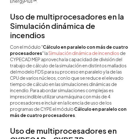
EnergyPlus™.
Uso de multiprocesadores en la
Simulación dinámica de
incendios
Con el módulo "
Cálculo en paralelo con más de cuatro
procesadores
" la
Simulación dinámica de incendios
de
CYPECAD MEP aprovecha la capacidad de división del
trabajo de cálculo de la simulación en distintos mallados
del modelo FDS para su proceso en paralelo y la de las
CPU de varios núcleos, con lo que se reduce el elevado
tiempo de cálculo en las simulaciones dinámicas de
incendio. Para abordar simulaciones complejas es
imprescindible utilizar una máquina con más de 4
procesadores e incluir en la licencia de uso de los
programas de CYPE el módulo
Cálculo en paralelo con
más de cuatro procesadores
.
Uso de multiprocesadores en