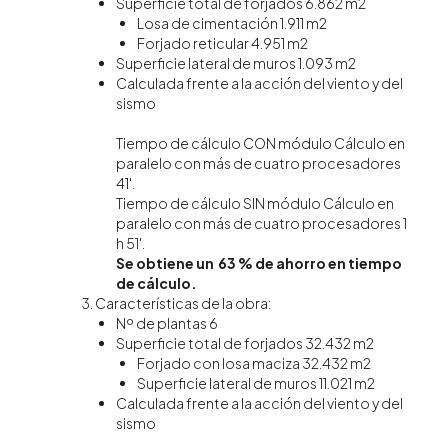
Superficie total de forjados 6.862 m2
Losa de cimentación 1.911 m2
Forjado reticular 4.951 m2
Superficie lateral de muros 1.093 m2
Calculada frente a la acción del viento y del
sismo
Tiempo de cálculo CON módulo Cálculo en
paralelo con más de cuatro procesadores
41'.
Tiempo de cálculo SIN módulo Cálculo en
paralelo con más de cuatro procesadores 1
h 51'.
Se obtiene un 63 % de ahorro en tiempo
de cálculo.
Características de la obra:
Nº de plantas 6
Superficie total de forjados 32.432 m2
Forjado con losa maciza 32.432 m2
Superficie lateral de muros 11.021 m2
Calculada frente a la acción del viento y del
sismo