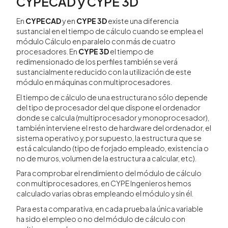
CYPECAD y CYPE 3D
En
CYPECAD
y en
CYPE 3D
existe una diferencia
sustancial en el tiempo de cálculo cuando se emplea el
módulo Cálculo en paralelo con más de cuatro
procesadores. En
CYPE 3D
el tiempo de
redimensionado de los perfiles también se verá
sustancialmente reducido con la utilización de este
módulo en máquinas con multiprocesadores.
El tiempo de cálculo de una estructura no sólo depende
del tipo de procesador del que dispone el ordenador
donde se calcula (multiprocesador y monoprocesador),
también interviene el resto de hardware del ordenador, el
sistema operativo y, por supuesto, la estructura que se
está calculando (tipo de forjado empleado, existencia o
no de muros, volumen de la estructura a calcular, etc).
Para comprobar el rendimiento del módulo de cálculo
con multiprocesadores, en CYPE Ingenieros hemos
calculado varias obras empleando el módulo y sin él.
Para esta comparativa, en cada prueba la única variable
ha sido el empleo o no del módulo de cálculo con