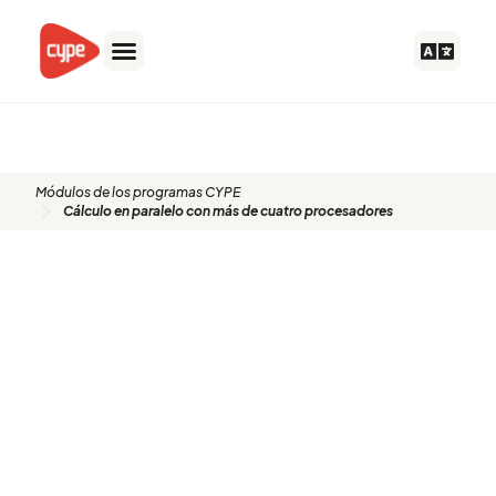
Ir
al
contenido
Q04
Módulos de los programas CYPE
Cálculo en paralelo con más de cuatro procesadores