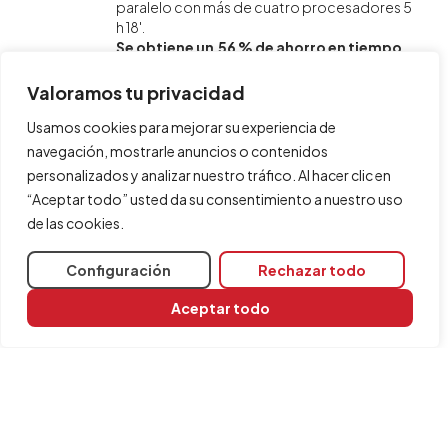
paralelo con más de cuatro procesadores 5
h 18'.
Se obtiene un 56 % de ahorro en tiempo
de cálculo.
Valoramos tu privacidad
El tiempo ahorrado en calcular la estructura se multiplica
Usamos cookies para mejorar su experiencia de
teniendo en cuenta que una misma estructura puede
calcularse varias veces hasta llegar a su óptimo
navegación, mostrarle anuncios o contenidos
dimensionamiento.
personalizados y analizar nuestro tráfico. Al hacer clic en
“Aceptar todo” usted da su consentimiento a nuestro uso
de las cookies.
Compartir
Configuración
Rechazar todo
Aceptar todo
Código del módulo
Q04
Programas relacionados
CYPE 3D
CYPECAD