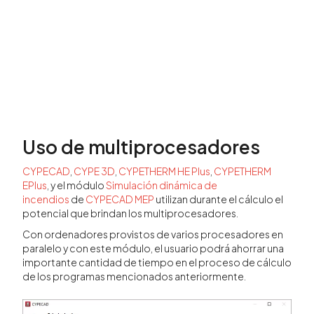
Uso de multiprocesadores
CYPECAD
,
CYPE 3D
,
CYPETHERM HE Plus
,
CYPETHERM
EPlus
, y el módulo
Simulación dinámica de
incendios
de
CYPECAD MEP
utilizan durante el cálculo el
potencial que brindan los multiprocesadores.
Con ordenadores provistos de varios procesadores en
paralelo y con este módulo, el usuario podrá ahorrar una
importante cantidad de tiempo en el proceso de cálculo
de los programas mencionados anteriormente.