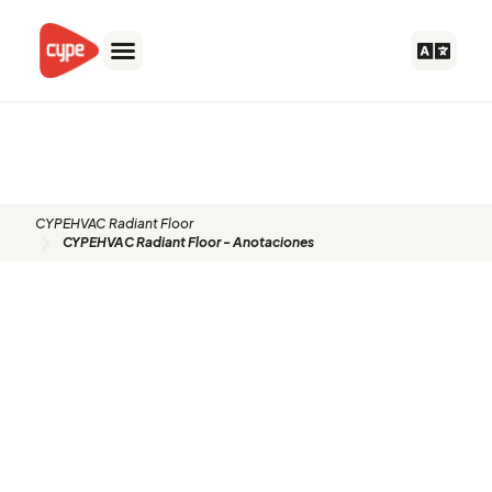
Ir
al
contenido
CYPEHVAC Radiant Floor -
Anotaciones
CYPEHVAC Radiant Floor
CYPEHVAC Radiant Floor - Anotaciones