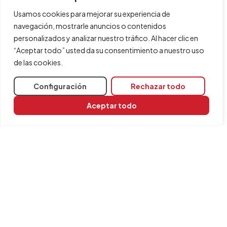
Usamos cookies para mejorar su experiencia de
navegación, mostrarle anuncios o contenidos
personalizados y analizar nuestro tráfico. Al hacer clic en
“Aceptar todo” usted da su consentimiento a nuestro uso
de las cookies.
Configuración
Rechazar todo
Aceptar todo
Compartir
Programas relacionados
CYPEHVAC Radiant Floor