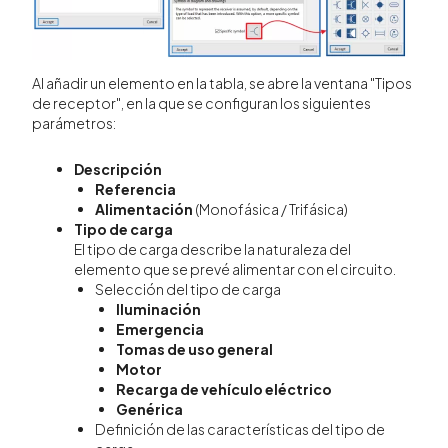
Al añadir un elemento en la tabla, se abre la ventana "Tipos
de receptor", en la que se configuran los siguientes
parámetros:
Descripción
Referencia
Alimentación
(Monofásica / Trifásica)
Tipo de carga
El tipo de carga describe la naturaleza del
elemento que se prevé alimentar con el circuito.
Selección del tipo de carga
Iluminación
Emergencia
Tomas de uso general
Motor
Recarga de vehículo eléctrico
Genérica
Definición de las características del tipo de