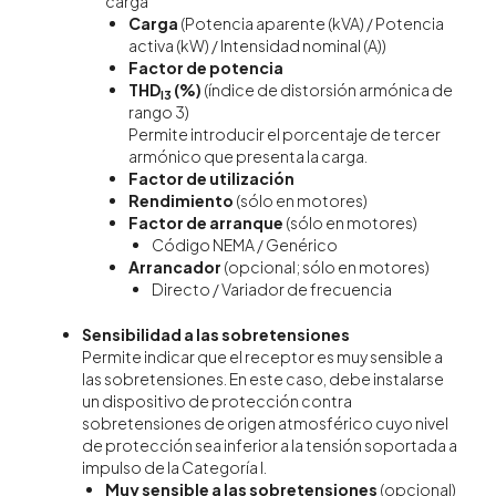
carga
Carga
(Potencia aparente (kVA) / Potencia
activa (kW) / Intensidad nominal (A))
Factor de potencia
THD
(%)
(índice de distorsión armónica de
I3
rango 3)
Permite introducir el porcentaje de tercer
armónico que presenta la carga.
Factor de utilización
Rendimiento
(sólo en motores)
Factor de arranque
(sólo en motores)
Código NEMA / Genérico
Arrancador
(opcional; sólo en motores)
Directo / Variador de frecuencia
Sensibilidad a las sobretensiones
Permite indicar que el receptor es muy sensible a
las sobretensiones. En este caso, debe instalarse
un dispositivo de protección contra
sobretensiones de origen atmosférico cuyo nivel
de protección sea inferior a la tensión soportada a
impulso de la Categoría I.
Muy sensible a las sobretensiones
(opcional)