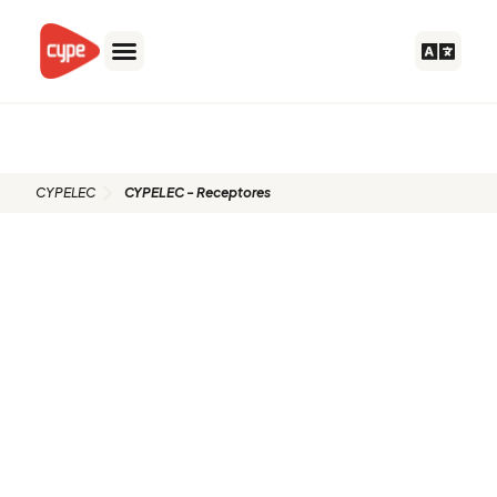
Ir
al
contenido
CYPELEC - Receptores
CYPELEC
CYPELEC - Receptores