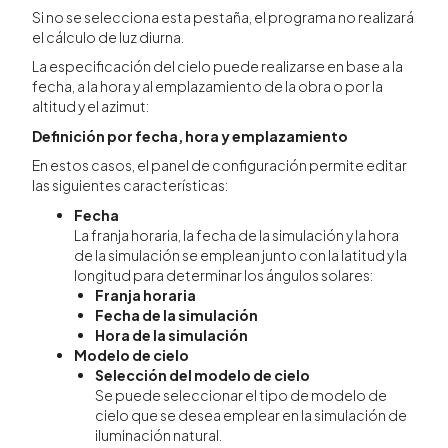
Si no se selecciona esta pestaña, el programa no realizará
el cálculo de luz diurna.
La especificación del cielo puede realizarse en base a la
fecha, a la hora y al emplazamiento de la obra o por la
altitud y el azimut:
Definición por fecha, hora y emplazamiento
En estos casos, el panel de configuración permite editar
las siguientes características:
Fecha
La franja horaria, la fecha de la simulación y la hora
de la simulación se emplean junto con la latitud y la
longitud para determinar los ángulos solares:
Franja horaria
Fecha de la simulación
Hora de la simulación
Modelo de cielo
Selección del modelo de cielo
Se puede seleccionar el tipo de modelo de
cielo que se desea emplear en la simulación de
iluminación natural.