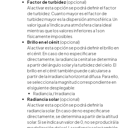
Factor de turbidez
(opcional)
Al activar esta opción se podrá definir el factor
de turbidez. Cuanto mayor es el factor de
turbidez mayor es la dispersión atmosférica. Un
valor igual a 1 indica una atmósfera clara ideal
mientras que los valores inferiores a 1 son
físicamente imposibles.
Brillo en el cénit
(opcional)
Al activar esta opción se podrá definir el brillo en
el cénit. En caso de no especificarse
directamente, la radiancia cenital se determina
a partir del ángulo solar y la turbidez del cielo. El
brillo en el cénit también puede calcularse a
partir de la irradiancia horizontal difusa. Para ello,
se selecciona la magnitud correspondiente en
el siguiente desplegable:
Radiancia / Irradiancia
Radiancia solar
(opcional)
Al activar esta opción se podrá definir la
radiancia solar. En caso de no especificarse
directamente, se determina a partir de la altitud
solar. Si se indica un valor de 0, no se producirá la
modelización del sol. La radiancia solar también