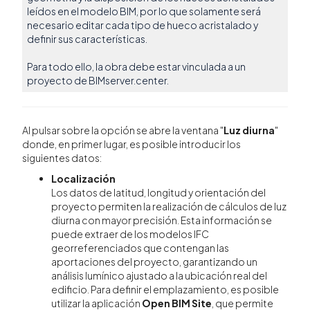
leídos en el modelo BIM, por lo que solamente será
necesario editar cada tipo de hueco acristalado y
definir sus características.
Para todo ello, la obra debe estar vinculada a un
proyecto de BIMserver.center.
Al pulsar sobre la opción se abre la ventana "
Luz diurna
"
donde, en primer lugar, es posible introducir los
siguientes datos:
Localización
Los datos de latitud, longitud y orientación del
proyecto permiten la realización de cálculos de luz
diurna con mayor precisión. Esta información se
puede extraer de los modelos IFC
georreferenciados que contengan las
aportaciones del proyecto, garantizando un
análisis lumínico ajustado a la ubicación real del
edificio. Para definir el emplazamiento, es posible
utilizar la aplicación
Open BIM Site
, que permite