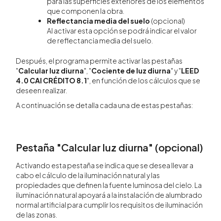
para las superficies exteriores de los elementos
que componen la obra.
Reflectancia media del suelo
(opcional)
Al activar esta opción se podrá indicar el valor
de reflectancia media del suelo.
Después, el programa permite activar las pestañas
"
Calcular luz diurna
", "
Cociente de luz diurna
" y "
LEED
4.0 CAI CRÉDITO 8.1
", en función de los cálculos que se
deseen realizar.
A continuación se detalla cada una de estas pestañas:
Pestaña "Calcular luz diurna" (opcional)
Activando esta pestaña se indica que se desea llevar a
cabo el cálculo de la iluminación natural y las
propiedades que definen la fuente luminosa del cielo. La
iluminación natural apoyará a la instalación de alumbrado
normal artificial para cumplir los requisitos de iluminación
de las zonas.