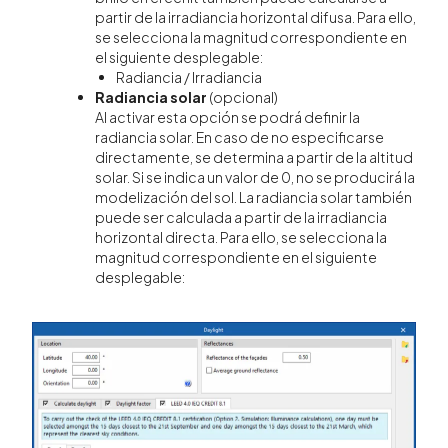
partir de la irradiancia horizontal difusa. Para ello,
se selecciona la magnitud correspondiente en
el siguiente desplegable:
Radiancia / Irradiancia
Radiancia solar
(opcional)
Al activar esta opción se podrá definir la
radiancia solar. En caso de no especificarse
directamente, se determina a partir de la altitud
solar. Si se indica un valor de 0, no se producirá la
modelización del sol. La radiancia solar también
puede ser calculada a partir de la irradiancia
horizontal directa. Para ello, se selecciona la
magnitud correspondiente en el siguiente
desplegable: