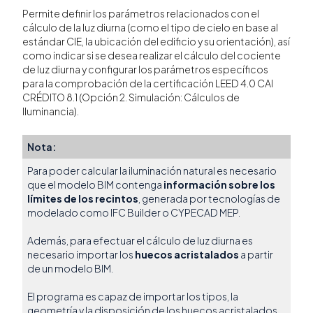
Permite definir los parámetros relacionados con el
cálculo de la luz diurna (como el tipo de cielo en base al
estándar CIE, la ubicación del edificio y su orientación), así
como indicar si se desea realizar el cálculo del cociente
de luz diurna y configurar los parámetros específicos
para la comprobación de la certificación LEED 4.0 CAI
CRÉDITO 8.1 (Opción 2. Simulación: Cálculos de
Iluminancia).
Nota:
Para poder calcular la iluminación natural es necesario
que el modelo BIM contenga
información sobre los
límites de los recintos
, generada por tecnologías de
modelado como IFC Builder o CYPECAD MEP.
Además, para efectuar el cálculo de luz diurna es
necesario importar los
huecos acristalados
a partir
de un modelo BIM.
El programa es capaz de importar los tipos, la
geometría y la disposición de los huecos acristalados