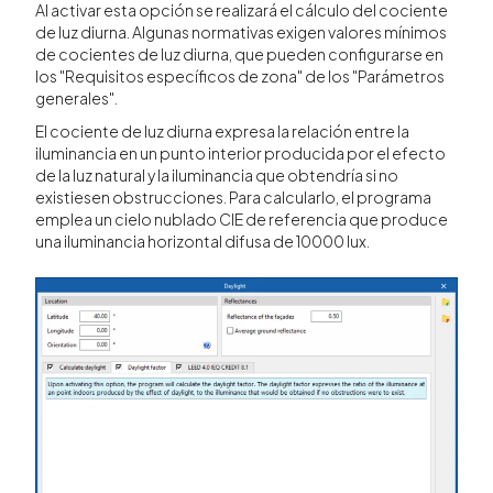
Al activar esta opción se realizará el cálculo del cociente
de luz diurna. Algunas normativas exigen valores mínimos
de cocientes de luz diurna, que pueden configurarse en
los "Requisitos específicos de zona" de los "Parámetros
generales".
El cociente de luz diurna expresa la relación entre la
iluminancia en un punto interior producida por el efecto
de la luz natural y la iluminancia que obtendría si no
existiesen obstrucciones. Para calcularlo, el programa
emplea un cielo nublado CIE de referencia que produce
una iluminancia horizontal difusa de 10000 lux.