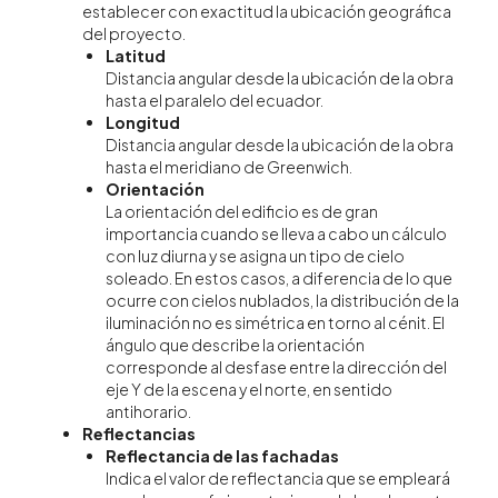
establecer con exactitud la ubicación geográfica
del proyecto.
Latitud
Distancia angular desde la ubicación de la obra
hasta el paralelo del ecuador.
Longitud
Distancia angular desde la ubicación de la obra
hasta el meridiano de Greenwich.
Orientación
La orientación del edificio es de gran
importancia cuando se lleva a cabo un cálculo
con luz diurna y se asigna un tipo de cielo
soleado. En estos casos, a diferencia de lo que
ocurre con cielos nublados, la distribución de la
iluminación no es simétrica en torno al cénit. El
ángulo que describe la orientación
corresponde al desfase entre la dirección del
eje Y de la escena y el norte, en sentido
antihorario.
Reflectancias
Reflectancia de las fachadas
Indica el valor de reflectancia que se empleará