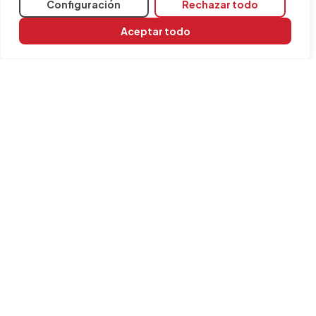
Configuración
Rechazar todo
Aceptar todo
Compartir
Programas relacionados
CYPELUX
INFORMACIÓN
Contacta con nosotros
Aviso legal
Política de cookies
FAQ