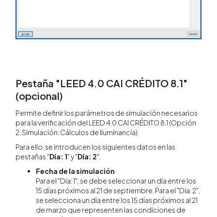
Pestaña "LEED 4.0 CAI CRÉDITO 8.1"
(opcional)
Permite definir los parámetros de simulación necesarios
para la verificación del LEED 4.0 CAI CRÉDITO 8.1 (Opción
2. Simulación: Cálculos de Iluminancia).
Para ello, se introducen los siguientes datos en las
pestañas "
Día: 1
" y "
Día: 2
".
Fecha de la simulación
Para el "Día: 1", se debe seleccionar un día entre los
15 días próximos al 21 de septiembre. Para el "Día: 2",
se selecciona un día entre los 15 días próximos al 21
de marzo que representen las condiciones de