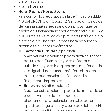
cielo más claro.
Franja horaria
Hora: 9 a.m. / Hora: 3 p.m.
Para cumplir los requisitos de la certificación LEED
4.0 CAI CRÉDITO 8.1 (Opción 2. Simulación: Cálculos
de Iluminancia) es necesario comprobar que los
niveles de iluminancia se encuentran entre 300 lux y
3000 lux a las 9 a.m. y a las 3 p.m. para un día de cielo
claro en el equinoccio. En cada hora, se pueden
definir los siguientes parámetros:
Factor de turbidez
(opcional)
Al activar esta opción se podrá definir el factor
de turbidez. Cuanto mayor es el factor de
turbidez mayor es la dispersión atmosférica. Un
valor igual a 1 indica una atmósfera clara ideal
mientras que los valores inferiores a 1 son
físicamente imposibles.
Brillo en el cénit
(opcional)
Al activar esta opción se podrá definir el brillo en
el cénit. En caso de no especificarse
directamente, la radiancia cenital se determina
a partir del ángulo solar y la turbidez del cielo. El
brillo en el cénit también puede calcularse a