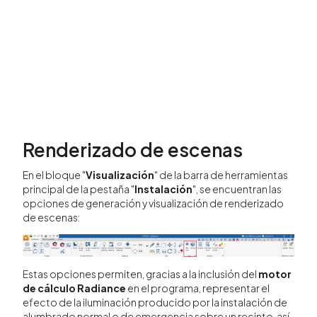
Renderizado de escenas
En el bloque "
Visualización
" de la barra de herramientas
principal de la pestaña "
Instalación
", se encuentran las
opciones de generación y visualización de renderizado
de escenas:
Estas opciones permiten, gracias a la inclusión del
motor
de cálculo Radiance
en el programa, representar el
efecto de la iluminación producido por la instalación de
alumbrado normal o de emergencia sobre un recinto, así