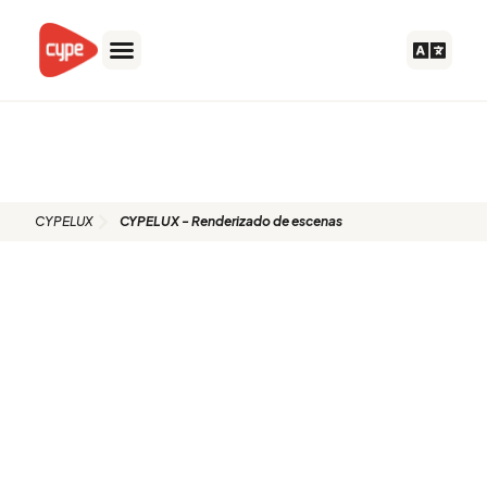
Ir
al
contenido
CYPELUX - Renderizado de
escenas
CYPELUX
CYPELUX - Renderizado de escenas