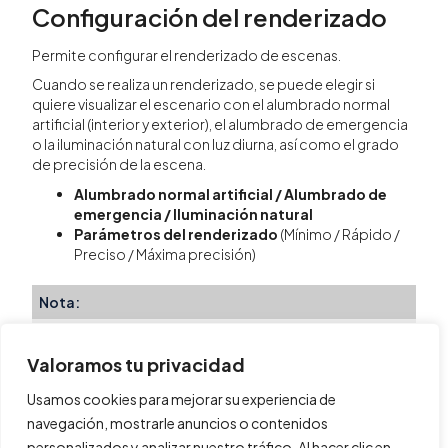
Configuración del renderizado
Permite configurar el renderizado de escenas.
Cuando se realiza un renderizado, se puede elegir si
quiere visualizar el escenario con el alumbrado normal
artificial (interior y exterior), el alumbrado de emergencia
o la iluminación natural con luz diurna, así como el grado
de precisión de la escena.
Alumbrado normal artificial / Alumbrado de
emergencia / Iluminación natural
Parámetros del renderizado
(Mínimo / Rápido /
Preciso / Máxima precisión)
Nota:
Una mayor precisión en el renderizado puede exigir
tiempos de cálculo muy superiores.
Valoramos tu privacidad
Usamos cookies para mejorar su experiencia de
navegación, mostrarle anuncios o contenidos
personalizados y analizar nuestro tráfico. Al hacer clic en