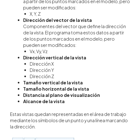
a partir de los puntos marcados en el modelo, pero
pueden ser modificados:
X, Y, Z
Dirección del vector de la vista
Componentes del vector que define la dirección
de la vista. El programa toma estos datos a partir
de los puntos marcados en el modelo, pero
pueden ser modificados:
Vx, Vy, Vz
Dirección vertical de la vista
Dirección X
Dirección Y
Dirección Z
Tamaño vertical de la vista
Tamaño horizontal de la vista
Distancia al plano de visualización
Alcance de la vista
Estas vistas quedan representadas en el área de trabajo
mediante los símbolos de un punto y una línea marcando
la dirección.