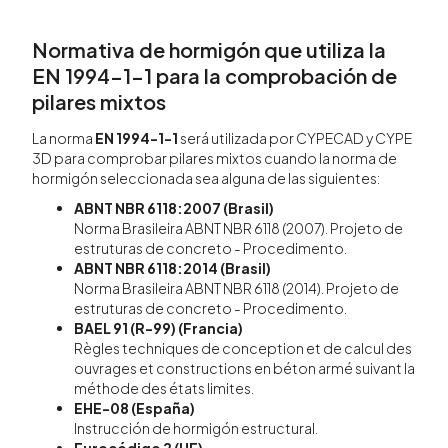
Normativa de hormigón que utiliza la
EN 1994-1-1 para la comprobación de
pilares mixtos
La norma
EN 1994-1-1
será utilizada por CYPECAD y CYPE
3D para comprobar pilares mixtos cuando la norma de
hormigón seleccionada sea alguna de las siguientes:
ABNT NBR 6118:2007 (Brasil)
Norma Brasileira ABNT NBR 6118 (2007). Projeto de
estruturas de concreto - Procedimento.
ABNT NBR 6118:2014 (Brasil)
Norma Brasileira ABNT NBR 6118 (2014). Projeto de
estruturas de concreto - Procedimento.
BAEL 91 (R-99) (Francia)
Règles techniques de conception et de calcul des
ouvrages et constructions en béton armé suivant la
méthode des états limites.
EHE-08 (España)
Instrucción de hormigón estructural.
Eurocódigo 2 (UE)