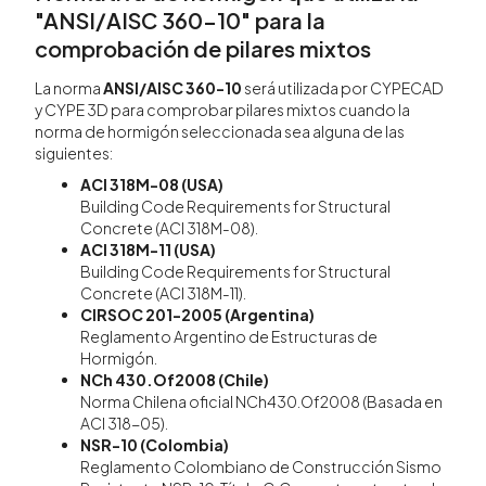
"ANSI/AISC 360-10" para la
comprobación de pilares mixtos
La norma
ANSI/AISC 360-10
será utilizada por CYPECAD
y CYPE 3D para comprobar pilares mixtos cuando la
norma de hormigón seleccionada sea alguna de las
siguientes:
ACI 318M-08 (USA)
Building Code Requirements for Structural
Concrete (ACI 318M-08).
ACI 318M-11 (USA)
Building Code Requirements for Structural
Concrete (ACI 318M-11).
CIRSOC 201-2005 (Argentina)
Reglamento Argentino de Estructuras de
Hormigón.
NCh 430.Of2008 (Chile)
Norma Chilena oficial NCh430.Of2008 (Basada en
ACI 318-05).
NSR-10 (Colombia)
Reglamento Colombiano de Construcción Sismo