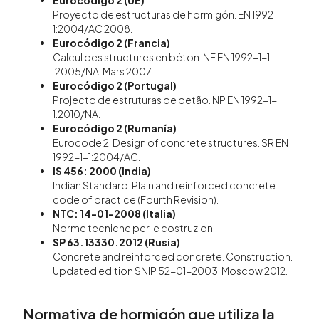
Proyecto de estructuras de hormigón. EN 1992-1-
1:2004/AC 2008.
Eurocódigo 2 (Francia)
Calcul des structures en béton. NF EN 1992-1-1
:2005/NA: Mars 2007.
Eurocódigo 2 (Portugal)
Projecto de estruturas de betão. NP EN 1992-1-
1:2010/NA.
Eurocódigo 2 (Rumanía)
Eurocode 2: Design of concrete structures. SR EN
1992-1-1:2004/AC.
IS 456: 2000 (India)
Indian Standard. Plain and reinforced concrete
code of practice (Fourth Revision).
NTC: 14-01-2008 (Italia)
Norme tecniche per le costruzioni.
SP 63.13330.2012 (Rusia)
Concrete and reinforced concrete. Construction.
Updated edition SNIP 52-01-2003. Moscow 2012.
Normativa de hormigón que utiliza la