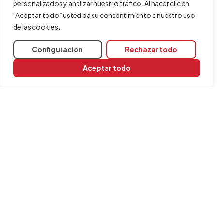
personalizados y analizar nuestro tráfico. Al hacer clic en
Programas relacionados
“Aceptar todo” usted da su consentimiento a nuestro uso
CYPE 3D
de las cookies.
CYPECAD
Configuración
Rechazar todo
Módulos necesarios para la instalación:
Aceptar todo
En CYPECAD
CYPECAD
En CYPE 3D
CYPE 3D
INFORMACIÓN