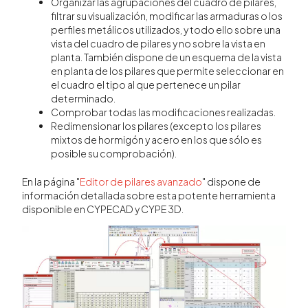
Organizar las agrupaciones del cuadro de pilares,
filtrar su visualización, modificar las armaduras o los
perfiles metálicos utilizados, y todo ello sobre una
vista del cuadro de pilares y no sobre la vista en
planta. También dispone de un esquema de la vista
en planta de los pilares que permite seleccionar en
el cuadro el tipo al que pertenece un pilar
determinado.
Comprobar todas las modificaciones realizadas.
Redimensionar los pilares (excepto los pilares
mixtos de hormigón y acero en los que sólo es
posible su comprobación).
En la página "
Editor de pilares avanzado
" dispone de
información detallada sobre esta potente herramienta
disponible en CYPECAD y CYPE 3D.