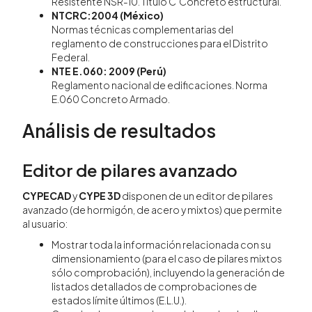
Resistente NSR-10. Título C ­ Concreto estructural.
NTCRC:2004 (México)
Normas técnicas complementarias del
reglamento de construcciones para el Distrito
Federal.
NTE E.060: 2009 (Perú)
Reglamento nacional de edificaciones. Norma
E.060 Concreto Armado.
Análisis de resultados
Editor de pilares avanzado
CYPECAD
y
CYPE 3D
disponen de un editor de pilares
avanzado (de hormigón, de acero y mixtos) que permite
al usuario:
Mostrar toda la información relacionada con su
dimensionamiento (para el caso de pilares mixtos
sólo comprobación), incluyendo la generación de
listados detallados de comprobaciones de
estados límite últimos (E.L.U.).