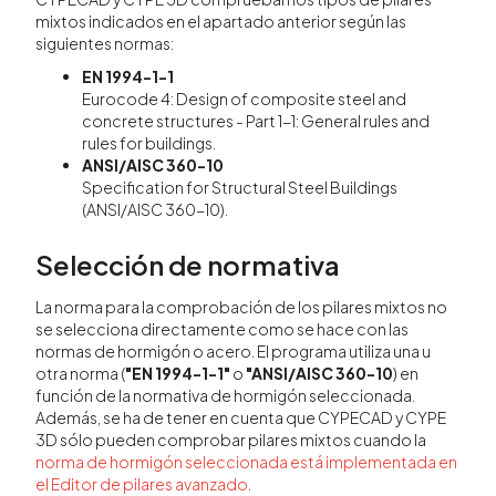
mixtos indicados en el apartado anterior según las
siguientes normas:
EN 1994-1-1
Eurocode 4: Design of composite steel and
concrete structures - Part 1-1: General rules and
rules for buildings.
ANSI/AISC 360-10
Specification for Structural Steel Buildings
(ANSI/AISC 360-10).
Selección de normativa
La norma para la comprobación de los pilares mixtos no
se selecciona directamente como se hace con las
normas de hormigón o acero. El programa utiliza una u
otra norma (
"EN 1994-1-1"
o
"ANSI/AISC 360-10
) en
función de la normativa de hormigón seleccionada.
Además, se ha de tener en cuenta que CYPECAD y CYPE
3D sólo pueden comprobar pilares mixtos cuando la
norma de hormigón seleccionada está implementada en
el Editor de pilares avanzado
.