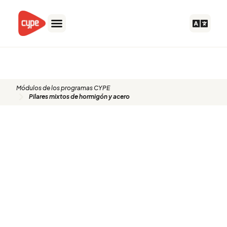
Ir
al
contenido
PMX
Módulos de los programas CYPE
Pilares mixtos de hormigón y acero