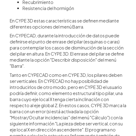
Recubrimiento
Resistencia del hormigón
En CYPE 3D estas características se definen mediante
diferentes opciones del menú Barra.
En CYPECAD, durante la introducción de datos puede
definirse el punto de enrase del pilar (esquinas o caras)
para contemplar los casos de disminución de la sección
del pilar en altura. En CYPE 3D. El enrase del pilar se define
mediante la opción "Describir disposición" del menú
"Barra".
Tanto en CYPECAD como en CYPE 3D, los pilares deben
ser verticales. En CYPECAD no hay posibilidad de
introducirlos de otro modo, pero en CYPE 3D el usuario
podría definir, como elemento estructural tipo pilar, una
barra cuyo eje local X tenga cierta inclinación con
respecto al eje global Z. En estos casos, CYPE 3D marca la
barra con un error (si está activada la opción
"Mostrar/Ocultar incidencias" del menú "Cálculo") con la
siguiente información "La pieza debe ser vertical, con su
eje local X en dirección ascendente". El programa no
permite calcular la estructura (informando también de