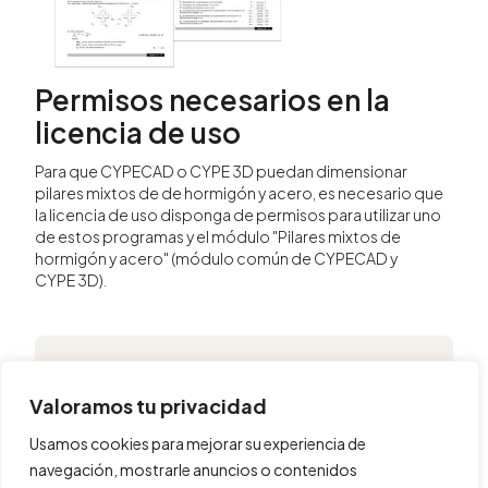
Permisos necesarios en la
licencia de uso
Para que CYPECAD o CYPE 3D puedan dimensionar
pilares mixtos de de hormigón y acero, es necesario que
la licencia de uso disponga de permisos para utilizar uno
de estos programas y el módulo "Pilares mixtos de
hormigón y acero" (módulo común de CYPECAD y
CYPE 3D).
Compartir
Valoramos tu privacidad
Código del módulo
Usamos cookies para mejorar su experiencia de
navegación, mostrarle anuncios o contenidos
PMX