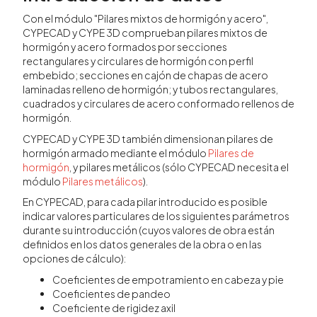
Con el módulo "Pilares mixtos de hormigón y acero",
CYPECAD y CYPE 3D comprueban pilares mixtos de
hormigón y acero formados por secciones
rectangulares y circulares de hormigón con perfil
embebido; secciones en cajón de chapas de acero
laminadas relleno de hormigón; y tubos rectangulares,
cuadrados y circulares de acero conformado rellenos de
hormigón.
CYPECAD y CYPE 3D también dimensionan pilares de
hormigón armado mediante el módulo
Pilares de
hormigón
, y pilares metálicos (sólo CYPECAD necesita el
módulo
Pilares metálicos
).
En CYPECAD, para cada pilar introducido es posible
indicar valores particulares de los siguientes parámetros
durante su introducción (cuyos valores de obra están
definidos en los datos generales de la obra o en las
opciones de cálculo):
Coeficientes de empotramiento en cabeza y pie
Coeficientes de pandeo
Coeficiente de rigidez axil