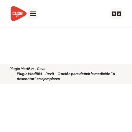
Ir
al
contenido
Plugin MedBIM - Revit - Opción
para definir la medición "A
descontar" en ejemplares
Plugin MedBIM - Revit
Plugin MedBIM - Revit - Opción para definir la medición "A
descontar" en ejemplares