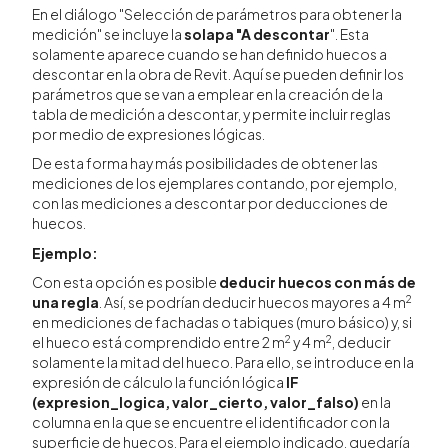
En el diálogo "Selección de parámetros para obtener la
medición" se incluye la
solapa "A descontar
". Esta
solamente aparece cuando se han definido huecos a
descontar en la obra de Revit. Aquí se pueden definir los
parámetros que se van a emplear en la creación de la
tabla de medición a descontar, y permite incluir reglas
por medio de expresiones lógicas.
De esta forma hay más posibilidades de obtener las
mediciones de los ejemplares contando, por ejemplo,
con las mediciones a descontar por deducciones de
huecos.
Ejemplo:
Con esta opción es posible
deducir huecos con más de
2
una regla
. Así, se podrían deducir huecos mayores a 4 m
en mediciones de fachadas o tabiques (muro básico) y, si
2
2
el hueco está comprendido entre 2 m
y 4 m
, deducir
solamente la mitad del hueco. Para ello, se introduce en la
expresión de cálculo la función lógica
IF
(expresion_logica, valor_cierto, valor_falso)
en la
columna en la que se encuentre el identificador con la
superficie de huecos. Para el ejemplo indicado, quedaría