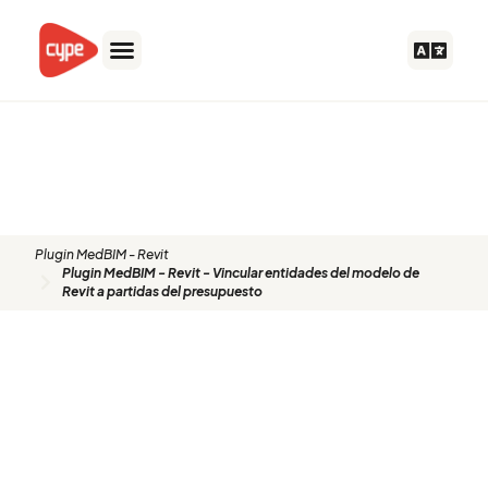
Ir
al
contenido
Plugin MedBIM - Revit - Vincular
entidades del modelo de Revit a
partidas del presupuesto
Plugin MedBIM - Revit
Plugin MedBIM - Revit - Vincular entidades del modelo de
Revit a partidas del presupuesto