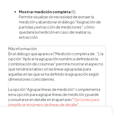
Mostrar medición completa
(5)
Permite visualizar sin necesidad de extraer la
medición y abandonar el diálogo "Asignación de
partidas y extracción de mediciones", cómo
quedaría la medición en caso de realizar su
extracción.
Más información:
En el diálogo que aparece ("Medición completa de..."), la
opción "Aplicar la agrupación numérica definida en la
combinación de columnas" permite mostrar el aspecto
que tendría la tabla con las líneas agrupadas para
aquellas en las que se ha definido la agrupación según
dimensiones coincidentes.
La opción "Agrupar líneas de medición" complementa
esta opción para agrupar líneas de medición y puede
consultarse en detalle en el apartado "
Opciones para
simplificar el número de líneas de detalle
".