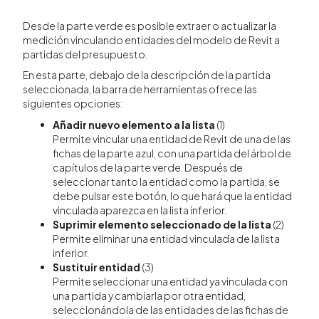
Desde la parte verde es posible extraer o actualizar la
medición vinculando entidades del modelo de Revit a
partidas del presupuesto.
En esta parte, debajo de la descripción de la partida
seleccionada, la barra de herramientas ofrece las
siguientes opciones:
Añadir nuevo elemento a la lista
(1)
Permite vincular una entidad de Revit de una de las
fichas de la parte azul, con una partida del árbol de
capítulos de la parte verde. Después de
seleccionar tanto la entidad como la partida, se
debe pulsar este botón, lo que hará que la entidad
vinculada aparezca en la lista inferior.
Suprimir elemento seleccionado de la lista
(2)
Permite eliminar una entidad vinculada de la lista
inferior.
Sustituir entidad
(3)
Permite seleccionar una entidad ya vinculada con
una partida y cambiarla por otra entidad,
seleccionándola de las entidades de las fichas de