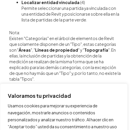
Localizar entidad vinculada
(4)
Permite seleccionar una partida ya vinculada con
una entidad de Revit y posicionarse sobre ella en la
lista de partidas de la parte verde.
Nota:
Existen "Categorías" en el árbol de elementos de Revit
que solamente disponen de un "Tipo", estas categorías
son "
Áreas
", "
Líneas de propiedad
" y "
Topografía
". En
ellas, la inclusión de partidas y la obtención de la
medición se realizan de la misma forma que se ha
explicado para las demás categorías, con la excepción
de que no hay más que un "Tipo" y, por lo tanto, no existe la
tabla "Tipos".
Valoramos tu privacidad
Usamos cookies para mejorar su experiencia de
navegación, mostrarle anuncios o contenidos
personalizados y analizar nuestro tráfico. Al hacer clic en
“Aceptar todo” usted da su consentimiento a nuestro uso