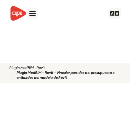
Ir
al
contenido
Plugin MedBIM - Revit - Vincular
partidas del presupuesto a
entidades del modelo de Revit
Plugin MedBIM - Revit
Plugin MedBIM - Revit - Vincular partidas del presupuesto a
entidades del modelo de Revit