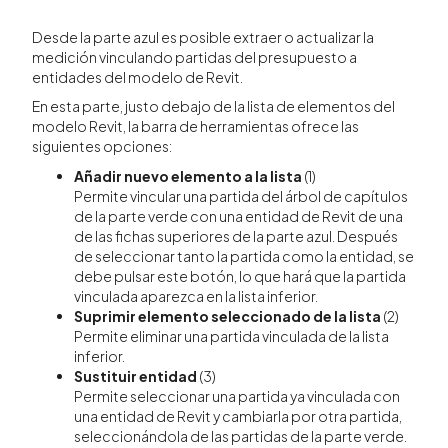
Desde la parte azul es posible extraer o actualizar la
medición vinculando partidas del presupuesto a
entidades del modelo de Revit.
En esta parte, justo debajo de la lista de elementos del
modelo Revit, la barra de herramientas ofrece las
siguientes opciones:
Añadir nuevo elemento a la lista
(1)
Permite vincular una partida del árbol de capítulos
de la parte verde con una entidad de Revit de una
de las fichas superiores de la parte azul. Después
de seleccionar tanto la partida como la entidad, se
debe pulsar este botón, lo que hará que la partida
vinculada aparezca en la lista inferior.
Suprimir elemento seleccionado de la lista
(2)
Permite eliminar una partida vinculada de la lista
inferior.
Sustituir entidad
(3)
Permite seleccionar una partida ya vinculada con
una entidad de Revit y cambiarla por otra partida,
seleccionándola de las partidas de la parte verde.