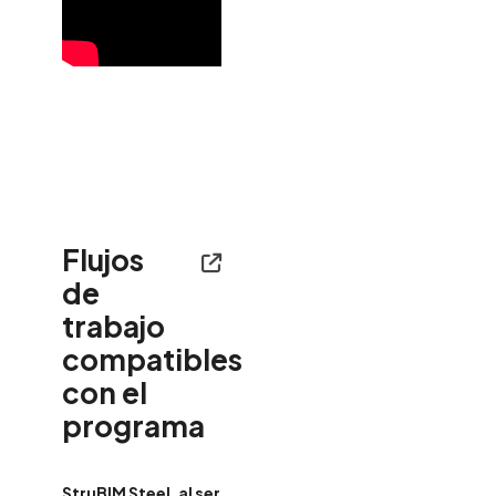
Importación de
estructuras a partir
de un fichero XML
Importación de
ficheros JSON
Integración en la
plataforma
BIMserver.center
Flujos
de
trabajo
compatibles
con el
programa
StruBIM Steel, al ser