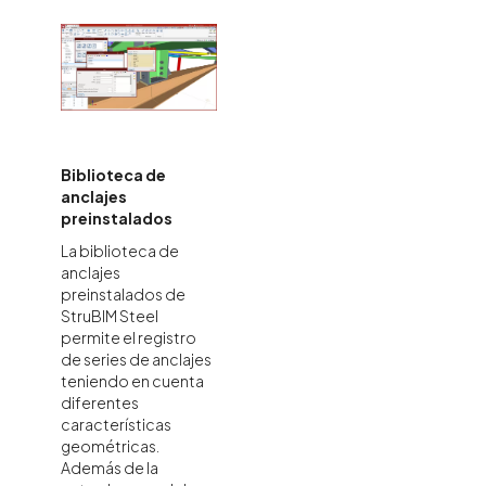
Biblioteca de
anclajes
preinstalados
La biblioteca de
anclajes
preinstalados de
StruBIM Steel
permite el registro
de series de anclajes
teniendo en cuenta
diferentes
características
geométricas.
Además de la