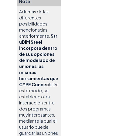
Nota:
Además de las
diferentes
posibilidades
mencionadas
anteriormente,
Str
uBIM Steel
incorpora dentro
de sus opciones
de modelado de
uniones las
mismas
herramientas que
CYPE Connect
. De
este modo, se
establece otra
interacción entre
dos programas
muy interesantes,
mediante la cual el
usuario puede
guardar las uniones