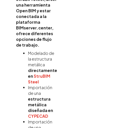
una herramienta
Open BIM y estar
conectada a la
plataforma
BIMserver.center,
ofrece diferentes
opciones de flujo
de trabajo.
Modelado de
la estructura
metálica
directamente
en
StruBIM
Steel
Importación
de una
estructura
metálica
diseñada en
CYPECAD
Importación
de una