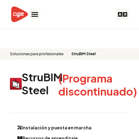
Ir
al
contenido
StruBIM Steel
Soluciones para profesionales
StruBIM Steel
StruBIM
(Programa
Steel
discontinuado)
Instalación y puesta en marcha
Recursos de aprendizaje