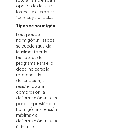
opción de detallar
los materiales de las
tuercas y arandelas.
Tipos de hormigón
Los tipos de
hormigón utilizados
se pueden guardar
igualmente en la
biblioteca del
programa. Para ello
debe indicarse la
referencia, la
descripción, la
resistencia a la
compresión, la
deformación unitaria
por compresión en el
hormigón a la tensión
máxima y la
deformación unitaria
última de