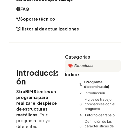
FAQ
Soporte técnico
Historial de actualizaciones
Categorías
Estructuras
Introducci
Índice
ón
(Programa
discontinuado)
StruBIM Steel es un
Introducción
programa para
Flujos de trabajo
realizar el despiece
compatibles con el
de estructuras
programa
metálicas.
Este
Entorno de trabajo
programa incluye
Definición de las
diferentes
características del