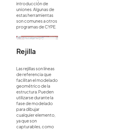
introducción de
uniones. Algunas de
estas herramientas
son comunes a otros
programas de CYPE.
Rejilla
Las rejillas son líneas
de referencia que
facilitan el modelado
geométrico de la
estructura. Pueden
utilizarse durante la
fase de modelado
para dibujar
cualquier elemento,
ya que son
capturables, como