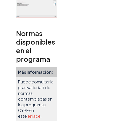
Normas
disponibles
en el
programa
Más información:
Puede consultar la
gran variedad de
normas
contempladas en
los programas
CYPE en
este
enlace
.