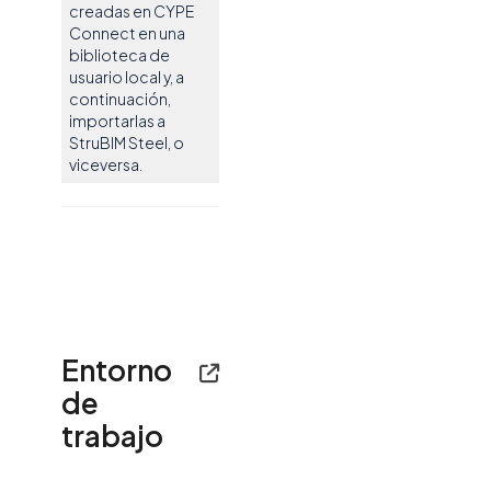
creadas en CYPE
Connect en una
biblioteca de
usuario local y, a
continuación,
importarlas a
StruBIM Steel, o
viceversa.
Entorno
de
trabajo