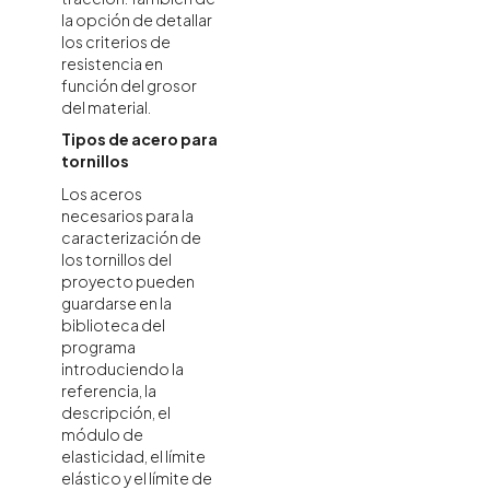
la opción de detallar
los criterios de
resistencia en
función del grosor
del material.
Tipos de acero para
tornillos
Los aceros
necesarios para la
caracterización de
los tornillos del
proyecto pueden
guardarse en la
biblioteca del
programa
introduciendo la
referencia, la
descripción, el
módulo de
elasticidad, el límite
elástico y el límite de