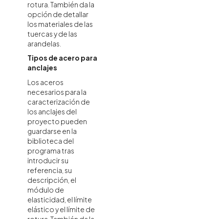
rotura. También da la
opción de detallar
los materiales de las
tuercas y de las
arandelas.
Tipos de acero para
anclajes
Los aceros
necesarios para la
caracterización de
los anclajes del
proyecto pueden
guardarse en la
biblioteca del
programa tras
introducir su
referencia, su
descripción, el
módulo de
elasticidad, el límite
elástico y el límite de
rotura. También da la