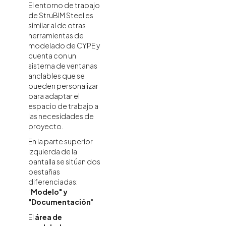
El entorno de trabajo
de StruBIM Steel es
similar al de otras
herramientas de
modelado de CYPE y
cuenta con un
sistema de ventanas
anclables que se
pueden personalizar
para adaptar el
espacio de trabajo a
las necesidades de
proyecto.
En la parte superior
izquierda de la
pantalla se sitúan dos
pestañas
diferenciadas:
"
Modelo" y
"Documentación
"
El
área de