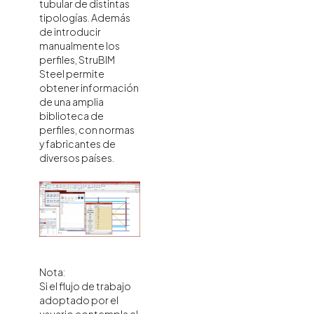
tubular de distintas
tipologías. Además
de introducir
manualmente los
perfiles, StruBIM
Steel permite
obtener información
de una amplia
biblioteca de
perfiles, con normas
y fabricantes de
diversos países.
Nota:
Si el flujo de trabajo
adoptado por el
usuario contempla el