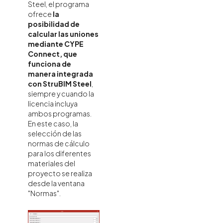
Steel, el programa
ofrece
la
posibilidad de
calcular las uniones
mediante CYPE
Connect, que
funciona de
manera integrada
con StruBIM Steel
,
siempre y cuando la
licencia incluya
ambos programas.
En este caso, la
selección de las
normas de cálculo
para los diferentes
materiales del
proyecto se realiza
desde la ventana
"Normas".