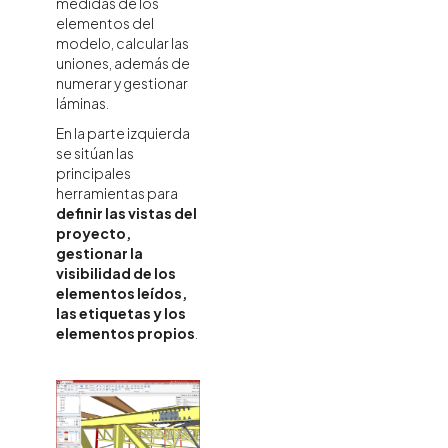
medidas de los
elementos del
modelo, calcular las
uniones, además de
numerar y gestionar
láminas.
En la parte izquierda
se sitúan las
principales
herramientas para
definir las vistas del
proyecto,
gestionar la
visibilidad de los
elementos leídos,
las etiquetas y los
elementos propios
.