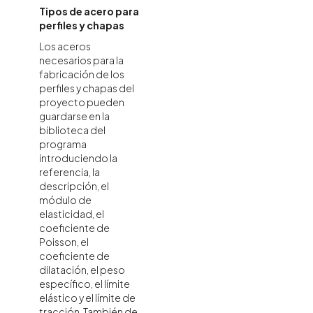
Tipos de acero para
perfiles y chapas
Los aceros
necesarios para la
fabricación de los
perfiles y chapas del
proyecto pueden
guardarse en la
biblioteca del
programa
introduciendo la
referencia, la
descripción, el
módulo de
elasticidad, el
coeficiente de
Poisson, el
coeficiente de
dilatación, el peso
específico, el límite
elástico y el límite de
tracción. También de