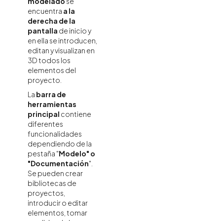
modelado
se
encuentra
a la
derecha de la
pantalla
de inicio y
en ella se introducen,
editan y visualizan en
3D todos los
elementos del
proyecto.
La
barra de
herramientas
principal
contiene
diferentes
funcionalidades
dependiendo de la
pestaña "
Modelo" o
"Documentación
".
Se pueden crear
bibliotecas de
proyectos,
introducir o editar
elementos, tomar