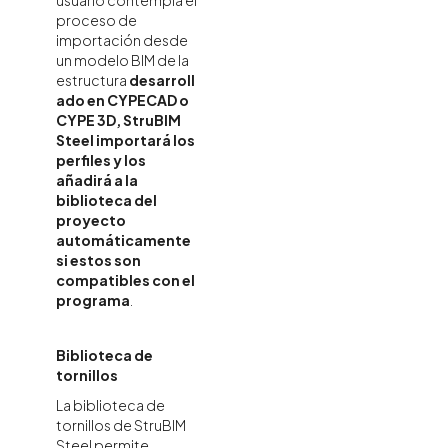
proceso de
importación desde
un modelo BIM de la
estructura
desarroll
ado en CYPECAD o
CYPE 3D, StruBIM
Steel importará los
perfiles y los
añadirá a la
biblioteca del
proyecto
automáticamente
si estos son
compatibles con el
programa
.
Biblioteca de
tornillos
La biblioteca de
tornillos de StruBIM
Steel permite