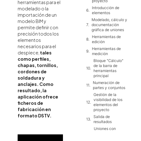
proyecto
herramientas para el
Introducción de
modelado o la
elementos
importación de un
Modelado, cálculo y
modelo BIM y
documentación
permite definir con
gráfica de uniones
precisión todos los
Herramientas de
elementos
edición
necesarios para el
Herramientas de
despiece,
tales
medición
como perfiles,
Bloque "Cálculo"
chapas, tornillos,
de la barra de
herramientas
cordones de
principal
soldadura y
Numeración de
anclajes. Como
partes y conjuntos
resultado, la
Gestión de la
aplicación ofrece
visibilidad de los
ficheros de
elementos del
fabricación en
proyecto
formato DSTV.
Salida de
resultados
Uniones con
perfiles
compuestos