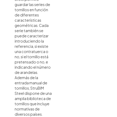
guardar las series de
tornillos en función
de diferentes
características
geométricas. Cada
serie también se
puede caracterizar
introduciendo la
referencia, si existe
una contratuerca o
no, si el tornillo está
pretensado o no, e
indicando el número
de arandelas.
Además de la
entrada manual de
tornillos, StruBIM
Steel dispone de una
amplia biblioteca de
tornillos que incluye
normativas de
diversos países.