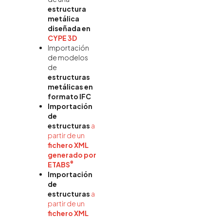
estructura
metálica
diseñada en
CYPE 3D
Importación
de modelos
de
estructuras
metálicas en
formato IFC
Importación
de
estructuras
a
partir de un
fichero XML
generado por
®
ETABS
Importación
de
estructuras
a
partir de un
fichero XML