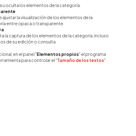
 u oculta los elementos de la categoría.
parente
 ajustar la visualización de los elementos de la
ría entre opaca o transparente.
ra
ita la captura de los elementos de la categoría, incluso
os de su edición o consulta.
onal, en el panel "
Elementos propios
" el programa
rramienta para controlar el "
Tamaño de los textos
".