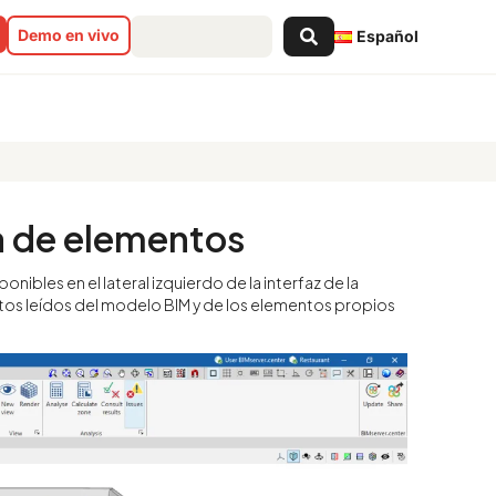
Search
Demo en vivo
Español
...
ra de elementos
sponibles en el lateral izquierdo de la interfaz de la
entos leídos del modelo BIM y de los elementos propios