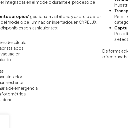
er integradas en el modelo durante el proceso de
Muestra
Trans
ntos propios
" gestiona la visibilidad y captura de los
Permite
el modelo de iluminación insertados en CYPELUX.
catego
disponibles son las siguientes:
Captu
Posibil
a efect
ies de cálculo
acristalados
De forma adici
 evacuación
ofrece una he
iento
as
aria interior
aria exterior
naria de emergencia
a fotométrica
aciones