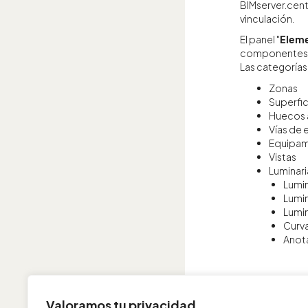
BIMserver.cent
vinculación.
El panel "
Eleme
componentes d
Las categorías 
Zonas
Superfic
Huecos 
Vías de
Equipam
Vistas
Luminari
Lumin
Lumin
Lumi
Curv
Anot
Valoramos tu privacidad