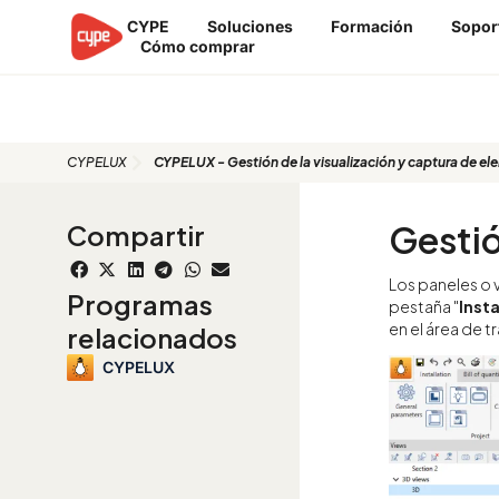
Ir
CYPE
Soluciones
Formación
Sopor
al
Cómo comprar
contenido
CYPELUX
CYPELUX - Gestión de la visualización y captura de e
Gestió
Compartir
Los paneles o 
Programas
pestaña "
Inst
en el área de 
relacionados
CYPELUX