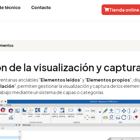
te técnico
Contacto
Tienda online
lementos
n de la visualización y captu
ventanas anclables "
Elementos leídos
" y "
Elementos propios
", di
alación
", permiten gestionar la visualización y captura de los elem
trabajo mediante un sistema de capas o categorías.