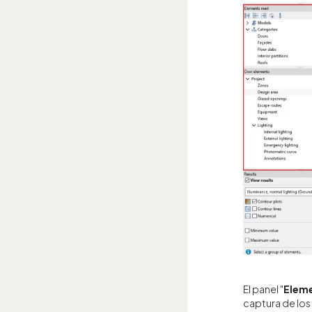
El panel "
Eleme
captura de lo