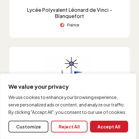
Lycée Polyvalent Léonard de Vinci -
Blanquefort
France
We value your privacy
We use cookies to enhance your browsing experience,
serve personalized ads or content, and analyze our traffic.
Lycée Polyvalent Jean-Joseph Fourier -
By clicking "Accept All", you consent to our use of cookies.
Saint Germain
France
Customize
Reject All
Accept All