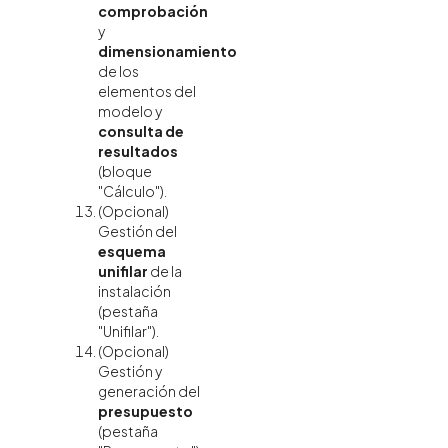
comprobación
y
dimensionamiento
de los
elementos del
modelo y
consulta de
resultados
(bloque
"Cálculo").
(Opcional)
Gestión del
esquema
unifilar
de la
instalación
(pestaña
"Unifilar").
(Opcional)
Gestión y
generación del
presupuesto
(pestaña