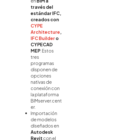
en
BIM a
través del
estándar IFC,
creados con
CYPE
Architecture
,
IFC Builder
o
CYPECAD
MEP
. Estos
tres
programas
disponen de
opciones
nativas de
conexión con
la plataforma
BIMserver.cent
er.
Importación
de modelos
diseñados en
Autodesk
Revit
con el