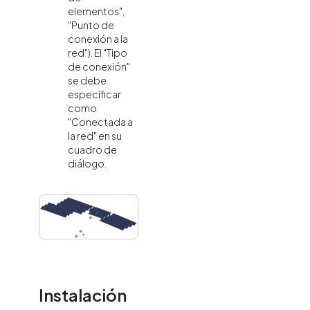
elementos",
"Punto de
conexión a la
red"). El "Tipo
de conexión"
se debe
especificar
como
"Conectada a
la red" en su
cuadro de
diálogo.
Instalación