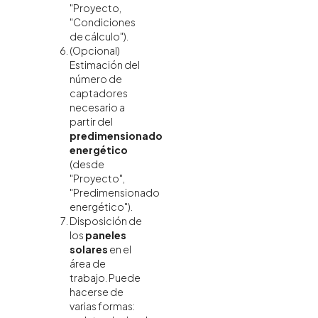
"Proyecto,
"Condiciones
de cálculo").
(Opcional)
Estimación del
número de
captadores
necesario a
partir del
predimensionado
energético
(desde
"Proyecto",
"Predimensionado
energético").
Disposición de
los
paneles
solares
en el
área de
trabajo. Puede
hacerse de
varias formas: