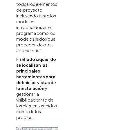
todos los elementos
del proyecto,
incluyendo tanto los
modelos
introducidos en el
programa como los
modelos leídos que
proceden de otras
aplicaciones.
En el
lado izquierdo
se localizan las
principales
herramientas para
definir las vistas de
la instalación
y
gestionar la
visibilidad tanto de
los elementos leídos
como de los
propios.