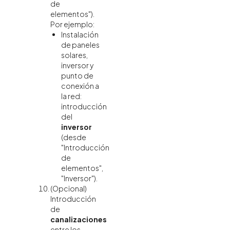
de
elementos").
Por ejemplo:
Instalación
de paneles
solares,
inversor y
punto de
conexión a
la red:
introducción
del
inversor
(desde
"Introducción
de
elementos",
"Inversor").
(Opcional)
Introducción
de
canalizaciones
entre los