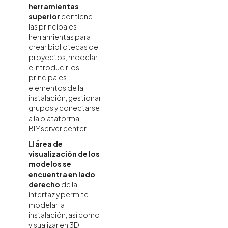
herramientas
superior
contiene
las principales
herramientas para
crear bibliotecas de
proyectos, modelar
e introducir los
principales
elementos de la
instalación, gestionar
grupos y conectarse
a la plataforma
BIMserver.center.
El
área de
visualización de los
modelos se
encuentra en lado
derecho
de la
interfaz y permite
modelar la
instalación, así como
visualizar en 3D