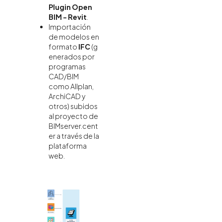
Plugin Open
BIM - Revit
.
Importación
de modelos en
formato
IFC
(g
enerados por
programas
CAD/BIM
como Allplan,
ArchiCAD y
otros) subidos
al proyecto de
BIMserver.cent
er a través de la
plataforma
web.