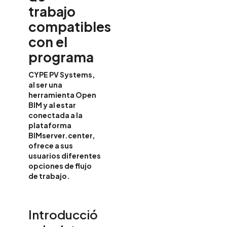
trabajo
compatibles
con el
programa
CYPE PV Systems,
al ser una
herramienta Open
BIM y al estar
conectada a la
plataforma
BIMserver.center,
ofrece a sus
usuarios diferentes
opciones de flujo
de trabajo.
Introducció