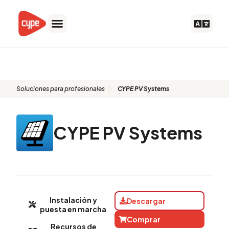
Ir
al
contenido
CYPE PV Systems
Soluciones para profesionales
CYPE PV Systems
CYPE PV Systems
Instalación y
Descargar
puesta en marcha
Comprar
Recursos de