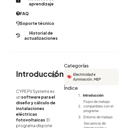
aprendizaje
FAQ
Soporte técnico
Historial de
actualizaciones
Categorías
Introducción
Electricidad e
iluminación
,
MEP
Índice
CYPE PV Systems es
Introducción
un
software para el
Flujos de trabajo
diseño y cálculo de
compatibles con el
instalaciones
programa
eléctricas
Entorno de trabajo
fotovoltaicas
. El
Secuencia de
programa dispone
introducción y