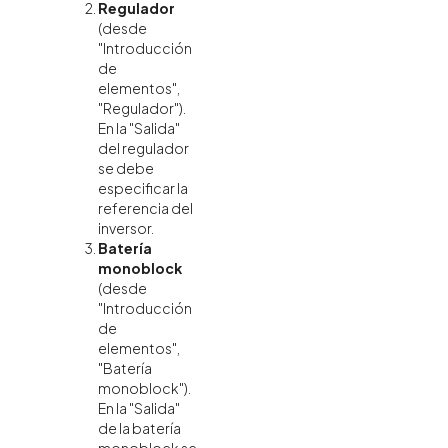
Regulador
(desde
"Introducción
de
elementos",
"Regulador").
En la "Salida"
del regulador
se debe
especificar la
referencia del
inversor.
Batería
monoblock
(desde
"Introducción
de
elementos",
"Batería
monoblock").
En la "Salida"
de la batería