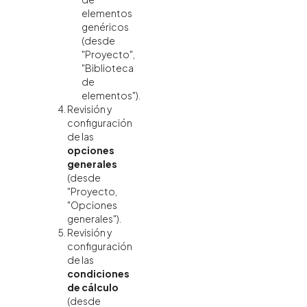
elementos
genéricos
(desde
"Proyecto",
"Biblioteca
de
elementos").
Revisión y
configuración
de las
opciones
generales
(desde
"Proyecto,
"Opciones
generales").
Revisión y
configuración
de las
condiciones
de cálculo
(desde