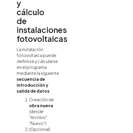
y
cálculo
de
instalaciones
fotovoltaicas
La instalación
fotovoltaica puede
definirse y calcularse
en el programa
mediante la siguiente
secuencia de
introducción y
salida de datos
:
Creación de
obra nueva
(desde
"Archivo",
"Nuevo").
(Opcional)