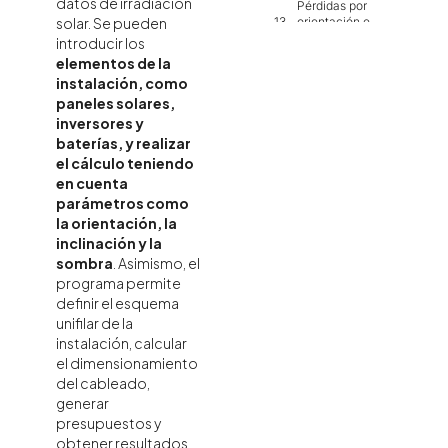
datos de irradiación
Pérdidas por
orientación e
solar. Se pueden
inclinación
introducir los
Introducción de
elementos de la
elementos de la
instalación, como
instalación
paneles solares,
Creación y
inversores y
asignación de
baterías, y realizar
ramas
el cálculo teniendo
Herramientas de
en cuenta
edición de la
instalación
parámetros como
fotovoltaica
la orientación, la
Herramientas de
inclinación y la
búsqueda
sombra
. Asimismo, el
Sombras
programa permite
Cálculo,
definir el esquema
comprobaciones y
unifilar de la
dimensionamiento
instalación, calcular
Esquema unifilar
el dimensionamiento
Presupuesto de la
del cableado,
instalación
generar
Salida de
presupuestos y
resultados
obtener resultados