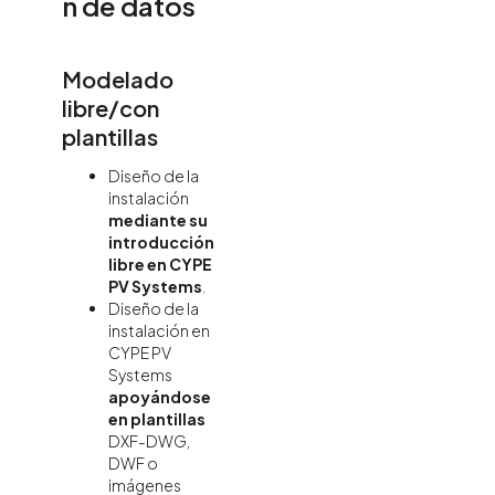
n de datos
Modelado
libre/con
plantillas
Diseño de la
instalación
mediante su
introducción
libre en CYPE
PV Systems
.
Diseño de la
instalación en
CYPE PV
Systems
apoyándose
en plantillas
DXF-DWG,
DWF o
imágenes