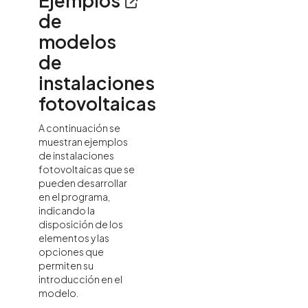
Ejemplos
de
modelos
de
instalaciones
fotovoltaicas
A continuación se
muestran ejemplos
de instalaciones
fotovoltaicas que se
pueden desarrollar
en el programa,
indicando la
disposición de los
elementos y las
opciones que
permiten su
introducción en el
modelo.