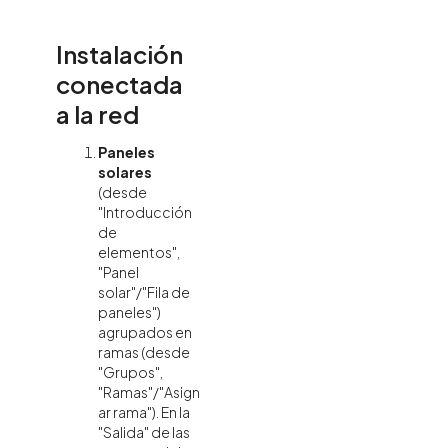
Instalación
conectada
a la red
Paneles
solares
(desde
"Introducción
de
elementos",
"Panel
solar"/"Fila de
paneles")
agrupados en
ramas (desde
"Grupos",
"Ramas"/"Asign
ar rama"). En la
"Salida" de las