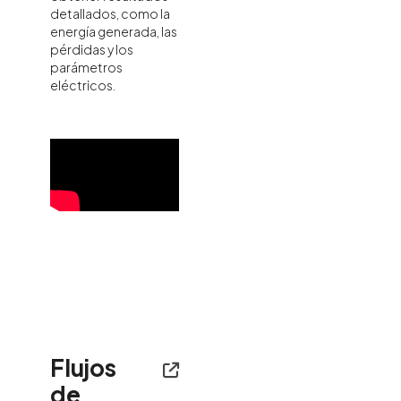
Integración en la
detallados, como la
plataforma
BIMserver.center
energía generada, las
pérdidas y los
parámetros
eléctricos.
Flujos
de