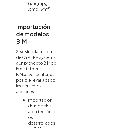
(.jpeg, .jpg,
.bmp, .wmf).
Importación
de modelos
BIM
Si se vincula la obra
de CYPE PV Systems
a un proyecto BIM de
la plataforma
BIMserver.center, es
posible llevar a cabo
las siguientes
acciones:
Importación
de modelos
arquitectónic
os
desarrollados