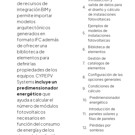
de recursos de
salida de datos para
integración BIM y
el diseño y cálculo
de instalaciones
permite importar
fotovoltaicas
modelos
Ejemplos de
arquitectónicos
modelos de
generados en
instalaciones
formato IFC además
fotovoltaicas
de ofrecer una
Biblioteca de
biblioteca de
elementos
elementos para
Gestión de
catálogos de
definir las
elementos
propiedades de los
Configuración de las
equipos. CYPE PV
opciones generales
Systems
incluye un
Condiciones de
predimensionador
cálculo
energético
que
Predimensionador
ayuda a calcular el
energético
número de módulos
Introducción de
fotovoltaicos
paneles solares y
necesarios en
filas de paneles
función del consumo
Pérdidas por
de energía y de los
sombras