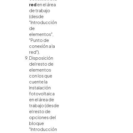
red
en el área
de trabajo
(desde
"Introducción
de
elementos",
"Punto de
conexión a la
red").
Disposición
del resto de
elementos
con los que
cuente la
instalación
fotovoltaica
en el área de
trabajo (desde
el resto de
opciones del
bloque
"Introducción