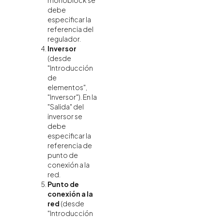
monoblock se
debe
especificar la
referencia del
regulador.
Inversor
(desde
"Introducción
de
elementos",
"Inversor"). En la
"Salida" del
inversor se
debe
especificar la
referencia de
punto de
conexión a la
red.
Punto de
conexión a la
red
(desde
"Introducción