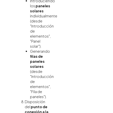
Introduciendo
los
paneles
solares
individualmente
(desde
"Introducción
de
elementos",
"Panel
solar").
Generando
filas de
paneles
solares
(desde
"Introducción
de
elementos",
"Fila de
paneles").
Disposición
del
punto de
conexión a la