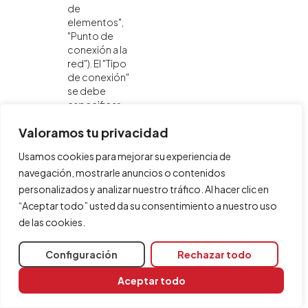
de
elementos",
"Punto de
conexión a la
red"). El "Tipo
de conexión"
se debe
especificar
como "Aislada
Valoramos tu privacidad
de la red" en su
cuadro de
Usamos cookies para mejorar su experiencia de
diálogo.
navegación, mostrarle anuncios o contenidos
personalizados y analizar nuestro tráfico. Al hacer clic en
“Aceptar todo” usted da su consentimiento a nuestro uso
de las cookies.
Configuración
Rechazar todo
Aceptar todo