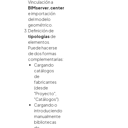
Vinculación a
BIMserver.center
e importación
del modelo
geométrico.
Definición de
tipologías
de
elementos.
Puede hacerse
de dos formas
complementarias:
Cargando
catálogos
de
fabricantes
(desde
"Proyecto",
"Catálogos").
Cargando o
introduciendo
manualmente
bibliotecas
de