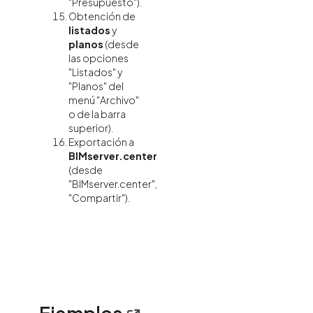
"Presupuesto").
Obtención de
listados
y
planos
(desde
las opciones
"Listados" y
"Planos" del
menú "Archivo"
o de la barra
superior).
Exportación a
BIMserver.center
(desde
"BIMserver.center",
"Compartir").