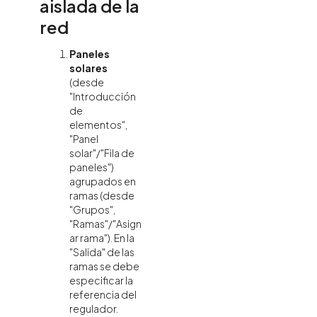
aislada de la
red
Paneles
solares
(desde
"Introducción
de
elementos",
"Panel
solar"/"Fila de
paneles")
agrupados en
ramas (desde
"Grupos",
"Ramas"/"Asign
ar rama"). En la
"Salida" de las
ramas se debe
especificar la
referencia del
regulador.