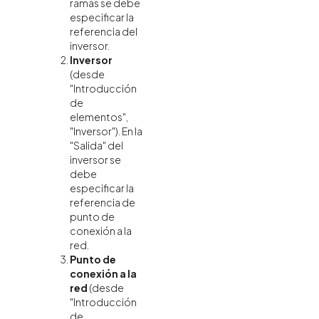
ramas se debe
especificar la
referencia del
inversor.
Inversor
(desde
"Introducción
de
elementos",
"Inversor"). En la
"Salida" del
inversor se
debe
especificar la
referencia de
punto de
conexión a la
red.
Punto de
conexión a la
red
(desde
"Introducción
de