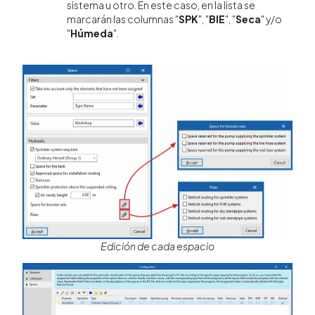
sistema u otro. En este caso, en la lista se
marcarán las columnas "
SPK
", "
BIE
", "
Seca
" y/o
"
Húmeda
".
Edición de cada espacio