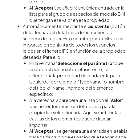
de ellos.
Al "
Aceptar
", se añadirá una única entrada en la
lista para el grupo de espacios del modelo BIM
que tengan ese valor en esa propiedad.
Automáticamente, mediante el
asistente
(botón
de la flecha azul de la barra de herramientas
superior de la lista). Esto permite para realizar una
importación conjunta de todos los espacios
leídos en el fichero IFC en función de la propiedad
deseada. Para ello:
En la ventana "
Seleccione el parámetro
" que
aparece al pulsar sobre el asistente, se
selecciona la propiedad deseada en la parte
izquierda (por ejemplo, "TypeName" o nombre
del tipo, o "Name", nombre del elemento
específico).
A la derecha, aparecerá una lista con el "
Valor
"
que tienen los recintos del modelo para la
propiedad seleccionada. Aquí, se activan las
casillas de los elementos que se desean
importar.
Al "
Aceptar
", se generará una entrada en la tabla
para cada grupo de espacios que tengan cada