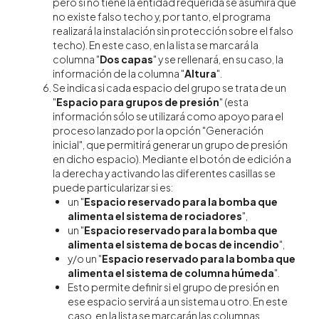
pero si no tiene la entidad requerida se asumirá que
no existe falso techo y, por tanto, el programa
realizará la instalación sin protección sobre el falso
techo). En este caso, en la lista se marcará la
columna "
Dos capas
" y se rellenará, en su caso, la
información de la columna "
Altura
".
Se indica si cada espacio del grupo se trata de un
"
Espacio para grupos de presión
" (esta
información sólo se utilizará como apoyo para el
proceso lanzado por la opción "Generación
inicial", que permitirá generar un grupo de presión
en dicho espacio). Mediante el botón de edición a
la derecha y activando las diferentes casillas se
puede particularizar si es:
un "
Espacio reservado para la bomba que
alimenta el sistema de rociadores
",
un "
Espacio reservado para la bomba que
alimenta el sistema de bocas de incendio
",
y/o un "
Espacio reservado para la bomba que
alimenta el sistema de columna húmeda
".
Esto permite definir si el grupo de presión en
ese espacio servirá a un sistema u otro. En este
caso, en la lista se marcarán las columnas