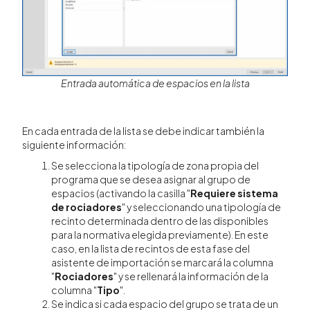
Entrada automática de espacios en la lista
En cada entrada de la lista se debe indicar también la
siguiente información:
Se selecciona la tipología de zona propia del
programa que se desea asignar al grupo de
espacios (activando la casilla "
Requiere sistema
de rociadores
" y seleccionando una tipología de
recinto determinada dentro de las disponibles
para la normativa elegida previamente). En este
caso, en la lista de recintos de esta fase del
asistente de importación se marcará la columna
"
Rociadores
" y se rellenará la información de la
columna "
Tipo
".
Se indica si cada espacio del grupo se trata de un