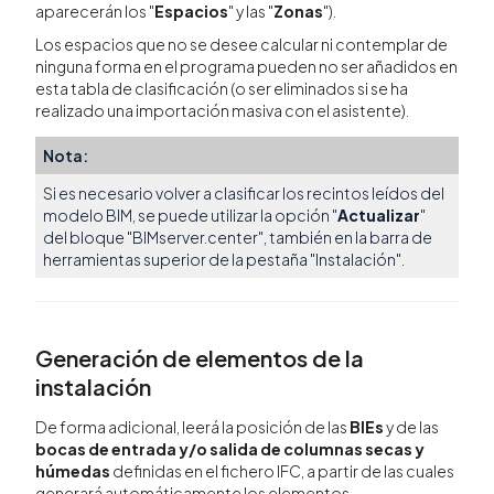
aparecerán los "
Espacios
" y las "
Zonas
").
Los espacios que no se desee calcular ni contemplar de
ninguna forma en el programa pueden no ser añadidos en
esta tabla de clasificación (o ser eliminados si se ha
realizado una importación masiva con el asistente).
Nota:
Si es necesario volver a clasificar los recintos leídos del
modelo BIM, se puede utilizar la opción "
Actualizar
"
del bloque "BIMserver.center", también en la barra de
herramientas superior de la pestaña "Instalación".
Generación de elementos de la
instalación
De forma adicional, leerá la posición de las
BIEs
y de las
bocas de entrada y/o salida de columnas secas y
húmedas
definidas en el fichero IFC, a partir de las cuales
generará automáticamente los elementos