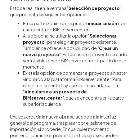
Esto se realiza en la ventana "
Selección de proyecto
",
que presenta las siguientes opciones:
En su parte izquierda, se puede
iniciar sesión
con
una cuenta de BIMserver.center.
A la derecha, se utiliza la opción "
Seleccionar
proyecto
" para elegir un proyecto existente.
También se ofrece la posibilidad de "
Crear un
nuevo proyecto
". En tal caso, el proyecto creado
será visible desde BIMserver.center a partir de ese
momento.
Existe la opción de comenzar el proyecto sin estar
vinculado a la plataforma BIMserver.center. Para
ello, simplemente hay que desmarcar la casilla
"
Vincularse a un proyecto de
BIMserver.center
", que se encuentra en la parte
superior izquierda.
Una vez creada la nueva obra se accede a la interfaz
general del programa, tras pasar por el asistente de
importación, si procede. En cualquier momento
posterior, durante el proceso de trabajo, se pueden