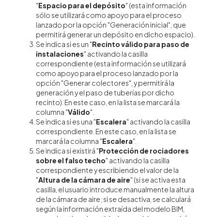
"
Espacio para el depósito
" (esta información
sólo se utilizará como apoyo para el proceso
lanzado por la opción "Generación inicial", que
permitirá generar un depósito en dicho espacio).
Se indica si es un "
Recinto válido para paso de
instalaciones
" activando la casilla
correspondiente (esta información se utilizará
como apoyo para el proceso lanzado por la
opción "Generar colectores", y permitirá la
generación y el paso de tuberías por dicho
recinto). En este caso, en la lista se marcará la
columna "
Válido
".
Se indica si es una "
Escalera
" activando la casilla
correspondiente. En este caso, en la lista se
marcará la columna "
Escalera
".
Se indica si existirá "
Protección de rociadores
sobre el falso techo
" activando la casilla
correspondiente y escribiendo el valor de la
"
Altura de la cámara de aire
" (si se activa esta
casilla, el usuario introduce manualmente la altura
de la cámara de aire; si se desactiva, se calculará
según la información extraída del modelo BIM,