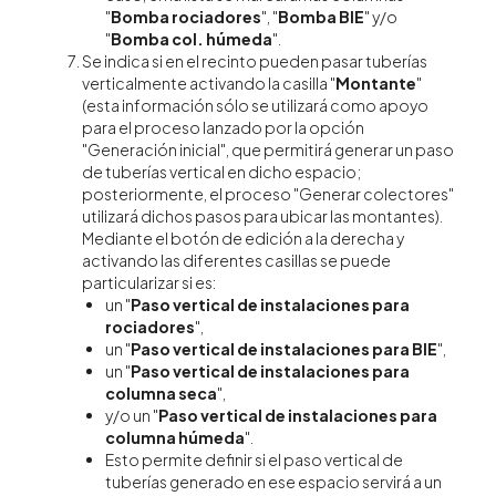
"
Bomba rociadores
", "
Bomba BIE
" y/o
"
Bomba col. húmeda
".
Se indica si en el recinto pueden pasar tuberías
verticalmente activando la casilla "
Montante
"
(esta información sólo se utilizará como apoyo
para el proceso lanzado por la opción
"Generación inicial", que permitirá generar un paso
de tuberías vertical en dicho espacio;
posteriormente, el proceso "Generar colectores"
utilizará dichos pasos para ubicar las montantes).
Mediante el botón de edición a la derecha y
activando las diferentes casillas se puede
particularizar si es:
un "
Paso vertical de instalaciones para
rociadores
",
un "
Paso vertical de instalaciones para BIE
",
un "
Paso vertical de instalaciones para
columna seca
",
y/o un "
Paso vertical de instalaciones para
columna húmeda
".
Esto permite definir si el paso vertical de
tuberías generado en ese espacio servirá a un