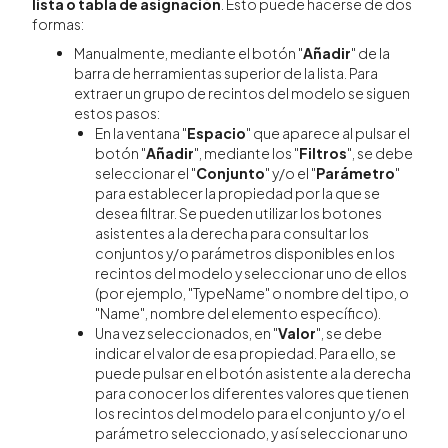
lista o tabla de asignación
. Esto puede hacerse de dos
formas:
Manualmente, mediante el botón "
Añadir
" de la
barra de herramientas superior de la lista. Para
extraer un grupo de recintos del modelo se siguen
estos pasos:
En la ventana "
Espacio
" que aparece al pulsar el
botón "
Añadir
", mediante los "
Filtros
", se debe
seleccionar el "
Conjunto
" y/o el "
Parámetro
"
para establecer la propiedad por la que se
desea filtrar. Se pueden utilizar los botones
asistentes a la derecha para consultar los
conjuntos y/o parámetros disponibles en los
recintos del modelo y seleccionar uno de ellos
(por ejemplo, "TypeName" o nombre del tipo, o
"Name", nombre del elemento específico).
Una vez seleccionados, en "
Valor
", se debe
indicar el valor de esa propiedad. Para ello, se
puede pulsar en el botón asistente a la derecha
para conocer los diferentes valores que tienen
los recintos del modelo para el conjunto y/o el
parámetro seleccionado, y así seleccionar uno