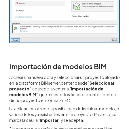
Importación de modelos BIM
Al crear una nueva obra y seleccionar un proyecto alojado
en la plataforma BIMserver.center desde "
Seleccionar
proyecto
", aparece la ventana "
Importación de
modelos BIM
", que muestra los ficheros contenidos en
dicho proyecto en formato IFC.
La aplicación ofrece la posibilidad de incluir un modelo, o
varios, de los ya existentes en ese proyecto. Para ello, se
marca la casilla "
Importar
" y se acepta.
Al acceder a la interfaz, la ventana gráfica mostrará los