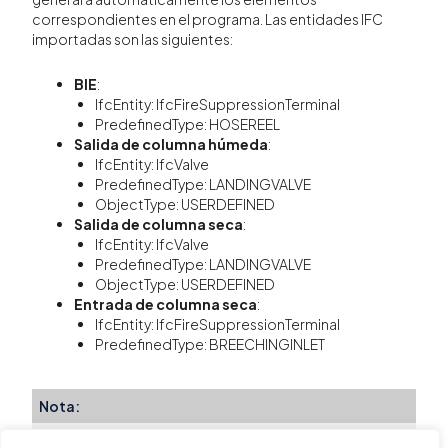
correspondientes en el programa. Las entidades IFC
importadas son las siguientes:
BIE
:
IfcEntity: IfcFireSuppressionTerminal
PredefinedType: HOSEREEL
Salida de columna húmeda
:
IfcEntity: IfcValve
PredefinedType: LANDINGVALVE
ObjectType: USERDEFINED
Salida de columna seca
:
IfcEntity: IfcValve
PredefinedType: LANDINGVALVE
ObjectType: USERDEFINED
Entrada de columna seca
:
IfcEntity: IfcFireSuppressionTerminal
PredefinedType: BREECHINGINLET
Nota:
Las salidas de columna seca y/o húmeda comparten su