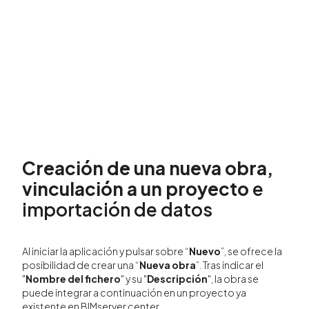
Creación de una nueva obra,
vinculación a un proyecto
e
importación de datos
Al iniciar la aplicación y pulsar sobre “
Nuevo
”, se ofrece la
posibilidad de crear una “
Nueva obra
”. Tras indicar el
"
Nombre del fichero
" y su "
Descripción
", la obra se
puede integrar a continuación en un proyecto ya
existente en BIMserver.center.