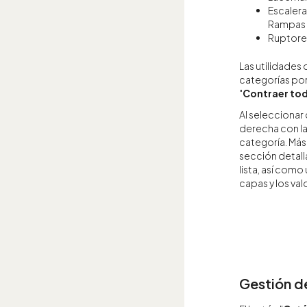
Escalera
Rampas e
Ruptore
Las utilidades 
categorías por
"
Contraer to
Al seleccionar 
derecha con la
categoría. Más 
sección detall
lista, así com
capas y los val
Gestión d