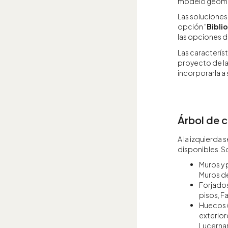
modelo geomé
Las soluciones 
opción "
Bibli
las opciones d
Las caracterís
proyecto de la
incorporarla a
Árbol de 
A la izquierda
disponibles. So
Muros y 
Muros de
Forjados
pisos, F
Huecos (
exterior
Lucernar