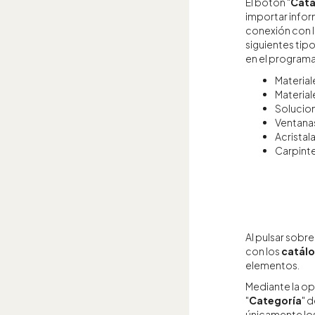
El botón "
Catá
importar infor
conexión con 
siguientes tip
en el programa
Material
Material
Solucion
Ventana
Acristal
Carpinte
Al pulsar sobr
con los
catálo
elementos.
Mediante la op
"
Categoría
" 
únicamente lo