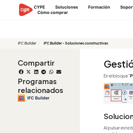
Ir
CYPE
Soluciones
Formación
Sopor
al
Cómo comprar
contenido
IFC Builder - Soluciones construc
IFC Builder
IFC Builder - Soluciones constructivas
Gestió
Compartir
En el bloque "
P
Programas
relacionados
IFC Builder
Solucion
Al pulsar este 