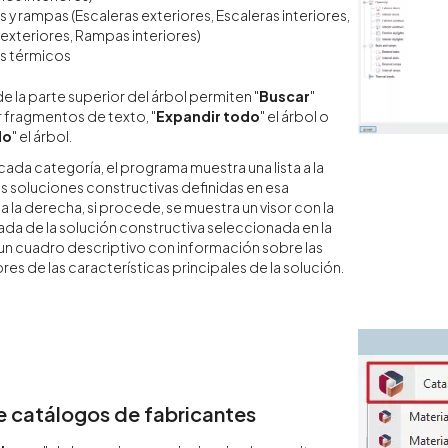
s y rampas (Escaleras exteriores, Escaleras interiores,
xteriores, Rampas interiores)
s térmicos
de la parte superior del árbol permiten "
Buscar
"
 fragmentos de texto, "
Expandir todo
" el árbol o
do
" el árbol.
cada categoría, el programa muestra una lista a la
s soluciones constructivas definidas en esa
a la derecha, si procede, se muestra un visor con la
ada de la solución constructiva seleccionada en la
o un cuadro descriptivo con información sobre las
ores de las características principales de la solución.
e catálogos de fabricantes