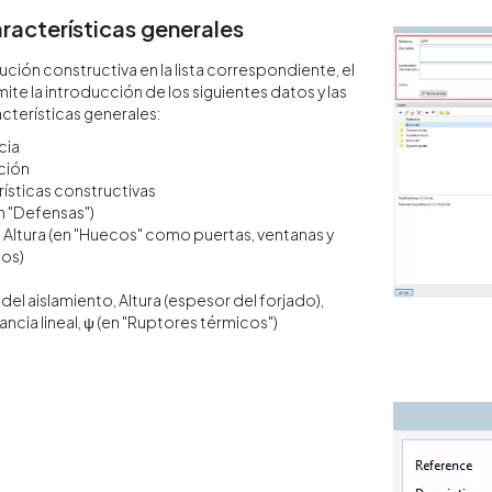
racterísticas generales
lución constructiva en la lista correspondiente, el
te la introducción de los siguientes datos y las
acterísticas generales:
cia
ción
ísticas constructivas
en "Defensas")
 Altura (en "Huecos" como puertas, ventanas y
ios)
del aislamiento, Altura (espesor del forjado),
ancia lineal, ψ (en "Ruptores térmicos")