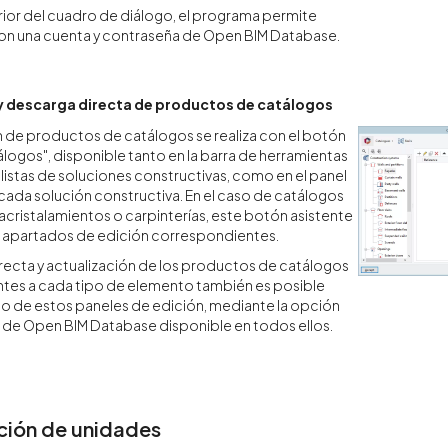
erior del cuadro de diálogo, el programa permite
con una cuenta y contraseña de Open BIM Database.
y descarga directa de productos de catálogos
 de productos de catálogos se realiza con el botón
álogos", disponible tanto en la barra de herramientas
 listas de soluciones constructivas, como en el panel
cada solución constructiva. En el caso de catálogos
 acristalamientos o carpinterías, este botón asistente
s apartados de edición correspondientes.
recta y actualización de los productos de catálogos
tes a cada tipo de elemento también es posible
 de estos paneles de edición, mediante la opción
 de Open BIM Database disponible en todos ellos.
ción de unidades