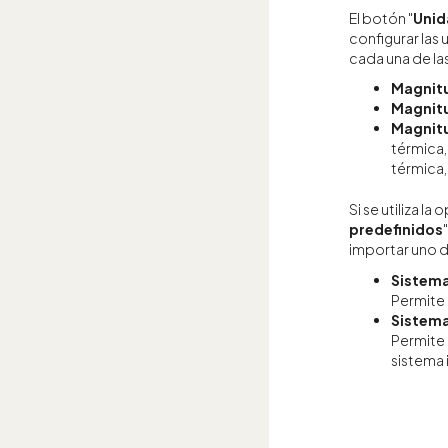
El botón "
Unid
configurar las
cada una de la
Magnitu
Magnitu
Magnit
térmica,
térmica
Si se utiliza la 
predefinidos
importar uno de
Sistema
Permite 
Sistema
Permite 
sistema 