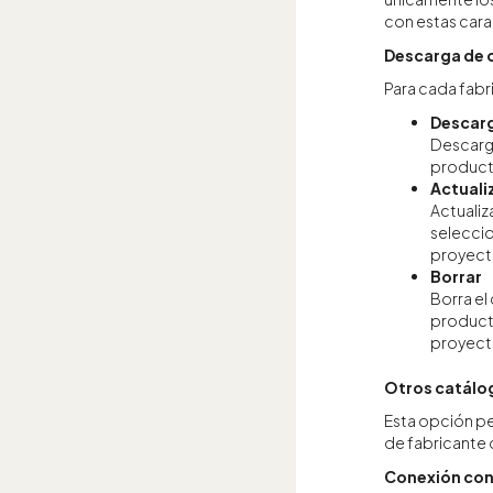
con estas cara
Descarga de 
Para cada fabr
Descar
Descarga
producto
Actuali
Actualiza
seleccio
proyect
Borrar
Borra el
producto
proyect
Otros catálo
Esta opción pe
de fabricante 
Conexión con