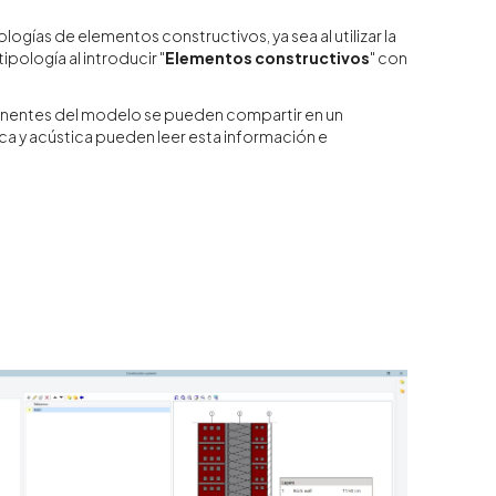
logías de elementos constructivos, ya sea al utilizar la
ipología al introducir "
Elementos constructivos
" con
mponentes del modelo se pueden compartir en un
ca y acústica pueden leer esta información e