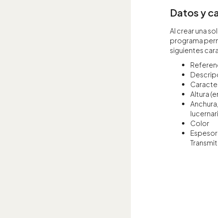
Datos y ca
Al crear una so
programa permi
siguientes car
Referen
Descrip
Caracter
Altura (
Anchura,
lucernar
Color
Espesor 
Transmit