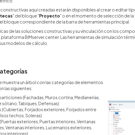
trico.
constructivas aquí creadas estarán disponibles al crear o editar tipo
otecas
" del bloque "
Proyecto
" o en el momento de selección de la t
el bloque correspondiente de la barra de herramientas principal.
ticas de las soluciones constructivas y su vinculación con los co
 plataforma BIMserver.center. Las herramientas de simulación térmi
 sus modelos de cálculo.
categorías
 se muestra un árbol con las categorías de elementos
n las siguientes:
particiones (Fachadas, Muros cortina, Medianerías,
 sótano, Tabiques, Defensas)
 (Cubiertas, Forjados exteriores, Forjados entre
alsos techos, Soleras)
Puertas exteriores, Puertas interiores, Ventanas
es, Ventanas interiores, Lucernarios exteriores,
ios interiores)