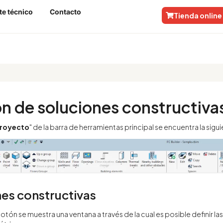
te técnico
Contacto
Tienda online
tivas
n de soluciones constructiva
royecto
" de la barra de herramientas principal se encuentra la sigu
es constructivas
botón se muestra una ventana a través de la cual es posible definir