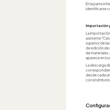
En la parte inf
identificarse 
Importación 
La importación
asistente "Cat
superior de las
de edición de 
de materiales,
aparece en lo
La descarga di
correspondien
desde cada uno
con el símbolo
Configura