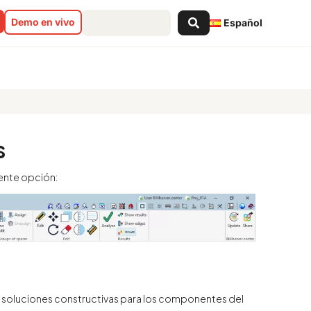
Search
Demo en vivo
Español
...
s
iente opción:
 las soluciones constructivas para los componentes del