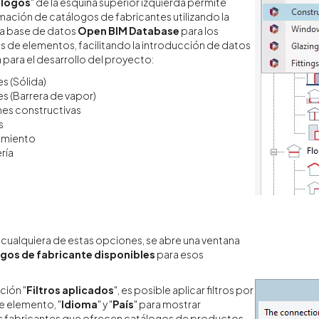
logos
" de la esquina superior izquierda permite
mación de catálogos de fabricantes utilizando la
la base de datos
Open BIM Database
para los
os de elementos, facilitando la introducción de datos
 para el desarrollo del proyecto:
es (Sólida)
es (Barrera de vapor)
es constructivas
s
amiento
ría
e cualquiera de estas opciones, se abre una ventana
gos de fabricante disponibles
para esos
ción "
Filtros aplicados
", es posible aplicar filtros por
de elemento, "
Idioma
" y "
País
" para mostrar
s fabricantes que ofrecen catálogos de productos