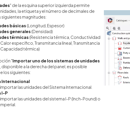
ades
" de la esquina superior izquierda permite
 unidades, la etiqueta y el número de decimales de
s siguientes magnitudes:
des básicas
(Longitud, Espesor)
des generales
(Densidad)
udes térmicas
(Resistencia térmica, Conductividad
 Calor específico, Transmitancia lineal, Transmitancia
, Capacidad térmica)
opción "
Importar uno de los sistemas de unidades
", disponible a la derecha del panel, es posible
 los siguientes:
 Internacional
importar las unidades del Sistema Internacional.
 I-P
importar las unidades del sistema I-P (Inch-Pound) o
imperial.