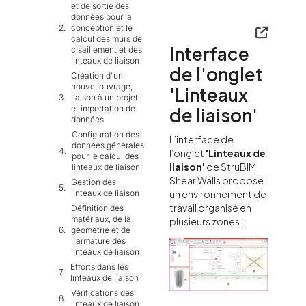
et de sortie des
données pour la
conception et le
calcul des murs de
Interface
cisaillement et des
linteaux de liaison
de l'onglet
Création d'un
nouvel ouvrage,
'Linteaux
liaison à un projet
et importation de
de liaison'
données
Configuration des
L’interface de
données générales
l’onglet
'
Linteaux de
pour le calcul des
liaison
'
de StruBIM
linteaux de liaison
Shear Walls propose
Gestion des
un environnement de
linteaux de liaison
travail organisé en
Définition des
matériaux, de la
plusieurs zones :
géométrie et de
l'armature des
linteaux de liaison
Efforts dans les
linteaux de liaison
Vérifications des
linteaux de liaison