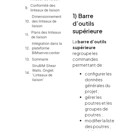
Conformité des
linteaux de liaison
1) Barre
Dimensionnement
des linteaux de
d’outils
liaison
supérieure
Plans des linteaux
de liaison
La
barre d’outils
Intégration dans la
supérieure
plateforme
BIMserver.center
regroupe les
commandes
Sommaire
permettant de :
StruBIM Shear
Walls. Onglet
configurer les
'Linteaux de
données
liaison'
générales du
projet ;
gérer les
poutres et les
groupes de
poutres ;
modifier la liste
des poutres ;