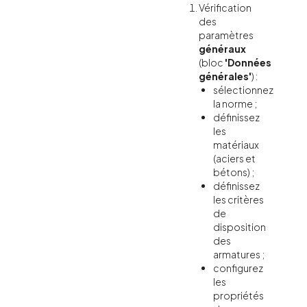
Vérification
des
paramètres
généraux
(bloc
'Données
générales'
) :
sélectionnez
la norme ;
définissez
les
matériaux
(aciers et
bétons) ;
définissez
les critères
de
disposition
des
armatures ;
configurez
les
propriétés