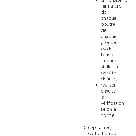
l’armature
de
chaque
poutre,
de
chaque
groupe,
ou de
tous les
linteaux
si elle n’a
pas été
définie ;
réaliser
ensuite
la
vérification
selon la
norme.
(Optionnel)
Obtention de