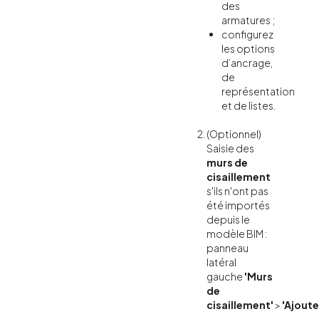
des
armatures ;
configurez
les options
d’ancrage,
de
représentation
et de listes.
(Optionnel)
Saisie des
murs de
cisaillement
s'ils n'ont pas
été importés
depuis le
modèle BIM :
panneau
latéral
gauche
'Murs
de
cisaillement'
>
'Ajoute