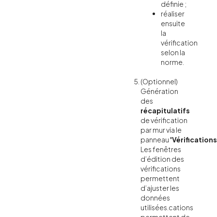
définie ;
réaliser
ensuite
la
vérification
selon la
norme.
(Optionnel)
Génération
des
récapitulatifs
de vérification
par mur via le
panneau
'Vérifications
Les fenêtres
d’édition des
vérifications
permettent
d’ajuster les
données
utilisées.cations