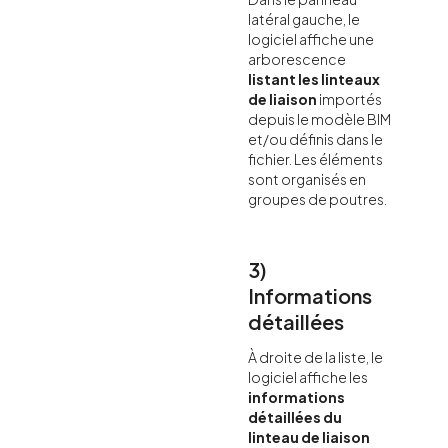
latéral gauche, le
logiciel affiche une
arborescence
listant les linteaux
de liaison
importés
depuis le modèle BIM
et/ou définis dans le
fichier. Les éléments
sont organisés en
groupes de poutres.
3)
Informations
détaillées
À droite de la liste, le
logiciel affiche les
informations
détaillées du
linteau de liaison