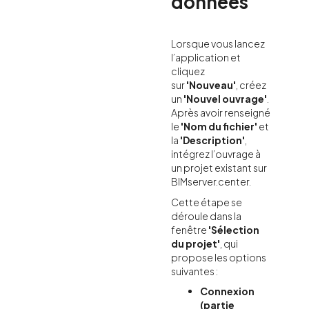
données
Lorsque vous lancez
l’application et
cliquez
sur
'Nouveau'
, créez
un
'Nouvel ouvrage'
.
Après avoir renseigné
le
'Nom du fichier'
et
la
'Description'
,
intégrez l’ouvrage à
un projet existant sur
BIMserver.center.
Cette étape se
déroule dans la
fenêtre
'Sélection
du projet'
, qui
propose les options
suivantes :
Connexion
(partie