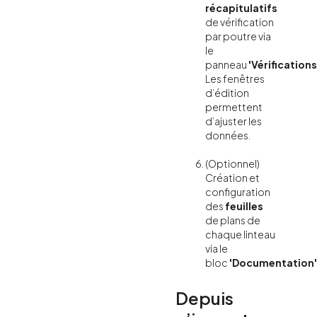
récapitulatifs
de vérification
par poutre via
le
panneau
'Vérifications
Les fenêtres
d’édition
permettent
d’ajuster les
données.
(Optionnel)
Création et
configuration
des
feuilles
de plans de
chaque linteau
via le
bloc
'Documentation'
Depuis