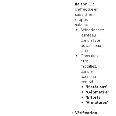
liaison
. Elle
s'effectue en
suivant les
étapes
suivantes :
Sélectionnez
le linteau
dans la liste
du panneau
latéral.
Consultez
et/ou
modifiez,
dans le
panneau
central :
'Matériaux'
'Géométrie'
'Efforts'
'Armatures'
Vérification