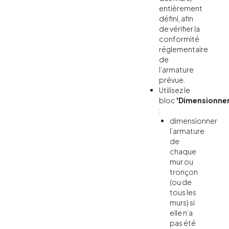
entièrement
défini, afin
de vérifier la
conformité
réglementaire
de
l’armature
prévue.
Utilisez le
bloc
'Dimensionne
:
dimensionner
l’armature
de
chaque
mur ou
tronçon
(ou de
tous les
murs) si
elle n’a
pas été