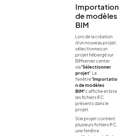
Importation
de modèles
BIM
Lors de la création
d’un nouveau projet,
sélectionnez un
projet hébergé sur
BIMserver.center
via
'Sélectionner
projet'
. La
fenêtre
'Importatio
n de modèles
BIM'
s’affiche et liste
les fichiers IFC
présents dans le
projet.
Si le projet contient
plusieurs fichiers IFC,
une fenêtre