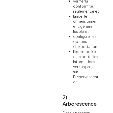
vérifier la
conformité
réglementaire ;
lancer le
dimensionnem
ent, générer
les plans ;
configurer les
options
d’exportation ;
lier le modèle
et exporter les
informations
vers un projet
sur
BIMserver.cent
er.
2)
Arborescence
Dans le panneau