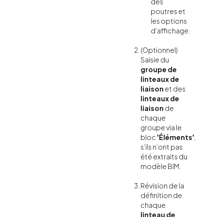
des
poutres et
les options
d’affichage.
(Optionnel)
Saisie du
groupe de
linteaux de
liaison
et des
linteaux de
liaison
de
chaque
groupe via le
bloc
'Éléments'
,
s’ils n’ont pas
été extraits du
modèle BIM.
Révision de la
définition de
chaque
linteau de