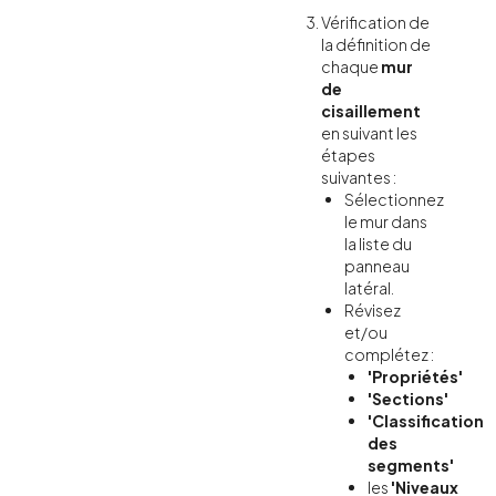
Vérification de
la définition de
chaque
mur
de
cisaillement
en suivant les
étapes
suivantes :
Sélectionnez
le mur dans
la liste du
panneau
latéral.
Révisez
et/ou
complétez :
'Propriétés'
'Sections'
'Classification
des
segments'
les
'Niveaux