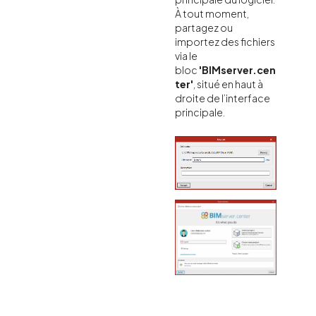
À tout moment,
partagez ou
importez des fichiers
via le
bloc
'BIMserver.cen
ter'
, situé en haut à
droite de l’interface
principale.