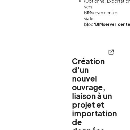
(Optionnel) Exportatio
vers
BIMserver.center
via le
bloc
'BIMserver.cente
Création
d'un
nouvel
ouvrage,
liaison à un
projet et
importation
de