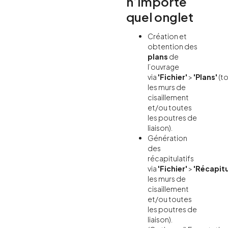
n’importe
quel onglet
Création et
obtention des
plans
de
l’ouvrage
via
'Fichier'
>
'Plans'
(t
les murs de
cisaillement
et/ou toutes
les poutres de
liaison).
Génération
des
récapitulatifs
via
'Fichier'
>
'Récapitu
les murs de
cisaillement
et/ou toutes
les poutres de
liaison).