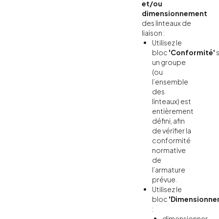
et/ou
dimensionnement
des linteaux de
liaison :
Utilisez le
bloc
'Conformité'
s
un groupe
(ou
l’ensemble
des
linteaux) est
entièrement
défini, afin
de vérifier la
conformité
normative
de
l’armature
prévue.
Utilisez le
bloc
'Dimensionne
:
dimensionner