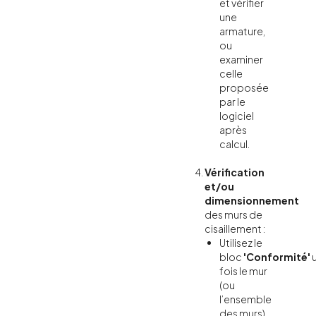
et vérifier
une
armature,
ou
examiner
celle
proposée
par le
logiciel
après
calcul.
Vérification
et/ou
dimensionnement
des murs de
cisaillement :
Utilisez le
bloc
'Conformité'
fois le mur
(ou
l’ensemble
des murs)