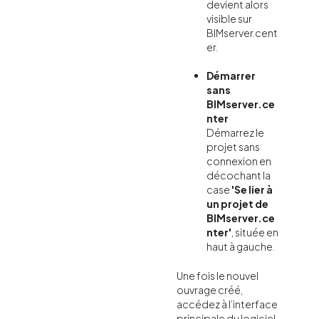
devient alors
visible sur
BIMserver.cent
er.
Démarrer
sans
BIMserver.ce
nter
Démarrez le
projet sans
connexion en
décochant la
case
'Se lier à
un projet de
BIMserver.ce
nter'
, située en
haut à gauche.
Une fois le nouvel
ouvrage créé,
accédez à l’interface
principale du logiciel.