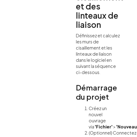
et des
linteaux de
liaison
Définissez et calculez
les murs de
cisaillement et les
linteaux de liaison
dans le logiciel en
suivant la séquence
ci-dessous.
Démarrage
du projet
Créez un
nouvel
ouvrage
via
'Fichier'
>
'Nouveau
(Optionnel) Connectez