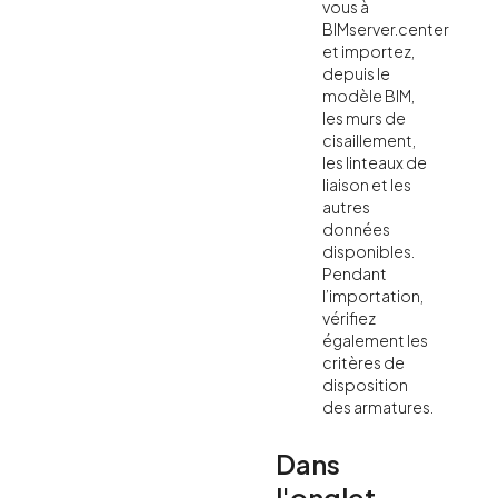
vous à
BIMserver.center
et importez,
depuis le
modèle BIM,
les murs de
cisaillement,
les linteaux de
liaison et les
autres
données
disponibles.
Pendant
l’importation,
vérifiez
également les
critères de
disposition
des armatures.
Dans
l'onglet