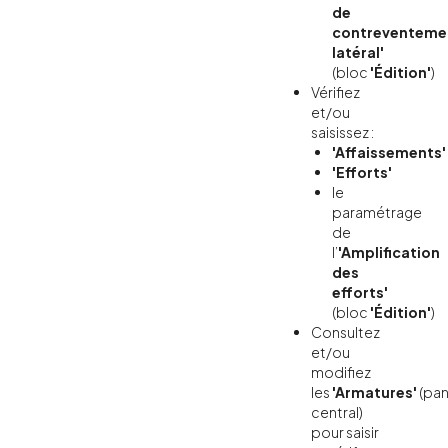
de
contreventeme
latéral'
(bloc
'Édition'
)
Vérifiez
et/ou
saisissez :
'Affaissements'
'Efforts'
le
paramétrage
de
l’
'Amplification
des
efforts'
(bloc
'Édition'
)
Consultez
et/ou
modifiez
les
'Armatures'
(pa
central)
pour saisir