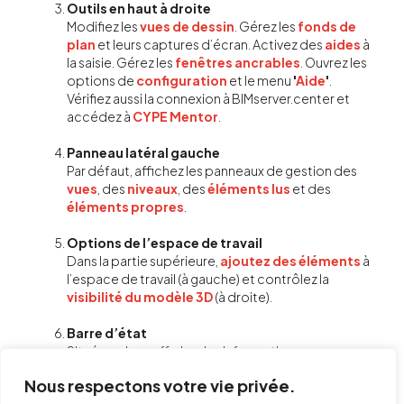
Outils en haut à droite
Modifiez les
vues de dessin
. Gérez les
fonds de
plan
et leurs captures d’écran. Activez des
aides
à
la saisie. Gérez les
fenêtres ancrables
. Ouvrez les
options de
configuration
et le menu
'
Aide
'
.
Vérifiez aussi la connexion à BIMserver.center et
accédez à
CYPE Mentor
.
Panneau latéral gauche
Par défaut, affichez les panneaux de gestion des
vues
, des
niveaux
, des
éléments lus
et des
éléments propres
.
Options de l’espace de travail
Dans la partie supérieure,
ajoutez des éléments
à
l’espace de travail (à gauche) et contrôlez la
visibilité du modèle 3D
(à droite).
Barre d’état
Située en bas, affiche des informations
contextuelles sur l’action en cours dans
Nous respectons votre vie privée.
l’application.