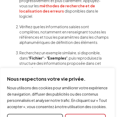
progressivement et plus clairement. Appuyez-
vous sur les
méthodes de recherche et de
localisation des erreurs
disponibles dans le
logiciel.
Vérifiez que les informations saisies sont
complètes, notamment en renseignant toutes les
références et tous les paramètres dans les champs
alphanumériques de définition des éléments.
Recherchez un exemple similaire, si disponible,
dans
'Fichier'
>
'Exemples'
, puis reproduisez la
structure des informations proposée dans cet
exemple.
Nous respectons votre vie privée.
Réalisez régulièrement des sauvegardes manuelles
avec des noms différents
Nous utilisons des cookies pour améliorer votre expérience
via
'Fichier'
>
'Enregistrer sous'
, afin de pouvoir
de navigation, diffuser des publicités ou des contenus
revenir à tout moment à une version du modèle ne
présentant pas d’erreur.
personnalisés et analyser notre trafic. En cliquant sur « Tout
accepter », vous consentez à notre utilisation des cookies.
Utilisez les sauvegardes automatiques : le logiciel
génère des fichiers de sauvegarde dont l’extension