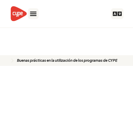
Ir
al
contenido
Buenas prácticas en la utilización
de los programas de CYPE
Buenas prácticas en la utilización de los programas de CYPE