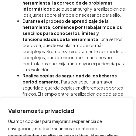
herramienta, la corrección de problemas
informáticos
que puedan surgir y la realización de
los ajustes sobre el modelo necesarios para ello.
Durante el proceso de aprendizaje de la
herramienta, comience por trabajar modelos
sencillos para conocer los límites y
funcionalidades de la herramienta.
Una vez los
conozca, puede escalar a modelos más
complejos. Si empieza directamente por modelos
complejos, puede encontrar situaciones no
controladas que exijan una mayor experiencia para
su resolución.
Realice copias de seguridad de los ficheros
periódicamente.
Para conseguir una mayor
seguridad, guarde copias en diferentes soportes
físicos. El tiempo entre la realización de copias de
seguridad deberá ser el que estime necesario para
que la posible pérdida de datos no ponga en
Valoramos tu privacidad
riesgo su proceso de trabajo.
Adapte la complejidad del modelo a la
Usamos cookies para mejorar su experiencia de
precisión requerida y a las posibilidades de la
navegación, mostrarle anuncios o contenidos
herramienta.
En caso contrario, puede incurrir en
personalizados y analizar nuestro tráfico. Al hacer clic en