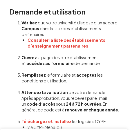
Demande et utilisation
Vérifiez
que votre université dispose d’un accord
Campus
dans la liste des établissements
partenaires.
Consulter la liste des établissements
d’enseignement partenaires
Ouvrez
la page de votre établissement
et
accédez au formulaire
de demande.
Remplissez
le formulaire et
acceptez
les
conditions d’utilisation.
Attendez la validation
de votre demande.
Après approbation, vous recevez par e-mail
un
code d’accès
sous
24 à 72 h ouvrées
. En
général, ce code est à
renouveler chaque année
.
Téléchargez et installez
les logiciels CYPE :
via CYPE Menu, ou