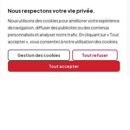
via l’installation indépendante de chaque
application.
Nous respectons votre vie privée.
Activez la licence
: une fois installé, saisissez l’e-
Nous utilisons des cookies pour améliorer votre expérience
mail et le mot de passe fournis dans
'
Gestion des
de navigation, diffuser des publicités ou des contenus
licences
'
(CYPE Menu) ou dans le menu
'Fichier'
du
personnalisés et analyser notre trafic. En cliquant sur « Tout
logiciel autonome.
accepter », vous consentez à notre utilisation des cookies.
Besoin d’aide ?
Gestion des cookies
Tout refuser
Pour toute question, écrivez
Tout accepter
à
soporte.edu@cype.com
depuis l’adresse e-mail
utilisée lors de l’inscription, en indiquant votre
nom
.
Partager