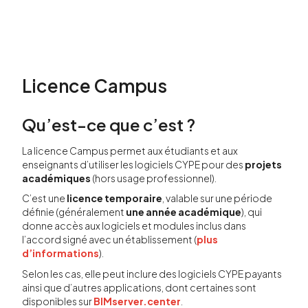
Licence Campus
Qu’est-ce que c’est ?
La licence Campus permet aux étudiants et aux
enseignants d’utiliser les logiciels CYPE pour des
projets
académiques
(hors usage professionnel).
C’est une
licence temporaire
, valable sur une période
définie (généralement
une année académique
), qui
donne accès aux logiciels et modules inclus dans
l’accord signé avec un établissement (
plus
d’informations
).
Selon les cas, elle peut inclure des logiciels CYPE payants
ainsi que d’autres applications, dont certaines sont
disponibles sur
BIMserver.center
.