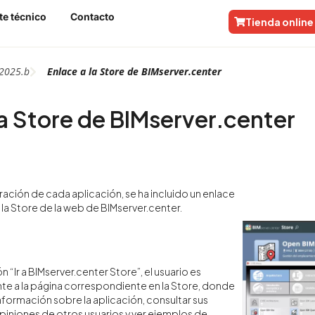
te técnico
Contacto
Tienda online
2025.b
Enlace a la Store de BIMserver.center
la Store de BIMserver.center
ración de cada aplicación, se ha incluido un enlace
 la Store de la web de BIMserver.center.
ón “Ir a BIMserver.center Store”, el usuario es
te a la página correspondiente en la Store, donde
ormación sobre la aplicación, consultar sus
opiniones de otros usuarios y ver ejemplos de