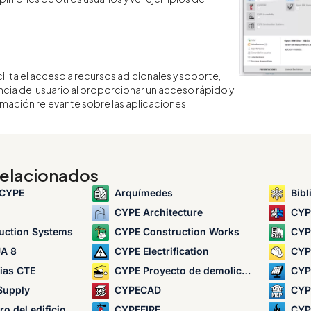
ilita el acceso a recursos adicionales y soporte,
cia del usuario al proporcionar un acceso rápido y
ormación relevante sobre las aplicaciones.
elacionados
 CYPE
Arquímedes
Bibliote
CYPE Architecture
CYP
uction Systems
CYPE Construction Works
CYP
A 8
CYPE Electrification
CYPE E
ias CTE
CYPE Proyecto de demolición
CYP
Supply
CYPECAD
CYP
o del edificio
CYPEFIRE
CYP