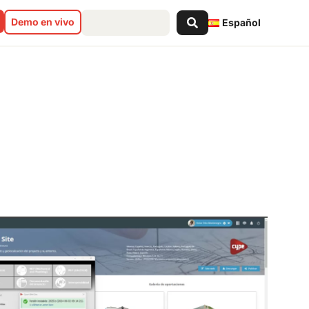
Search
Demo en vivo
Español
...