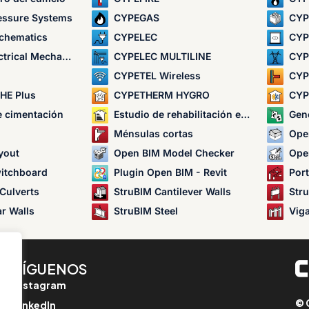
essure Systems
CYPEGAS
CYP
chematics
CYPELEC
CYP
ical Mechanisms
CYPELEC MULTILINE
CYP
CYPETEL Wireless
CYP
HE Plus
CYPETHERM HYGRO
CYP
e cimentación
Estudio de rehabilitación energética de edificios
Gen
Ménsulas cortas
Ope
yout
Open BIM Model Checker
Ope
itchboard
Plugin Open BIM - Revit
Port
Culverts
StruBIM Cantilever Walls
Str
r Walls
StruBIM Steel
Vig
SÍGUENOS
Instagram
© 
LinkedIn