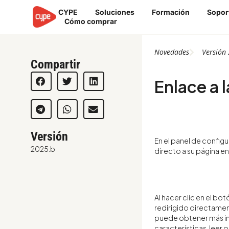
Ir
CYPE
Soluciones
Formación
Sopor
al
Cómo comprar
contenido
Novedades
Versión
Compartir
Enlace a 
Versión
En el panel de configu
2025.b
directo a su página en
Al hacer clic en el bot
redirigido directamen
puede obtener más inf
características, leer 