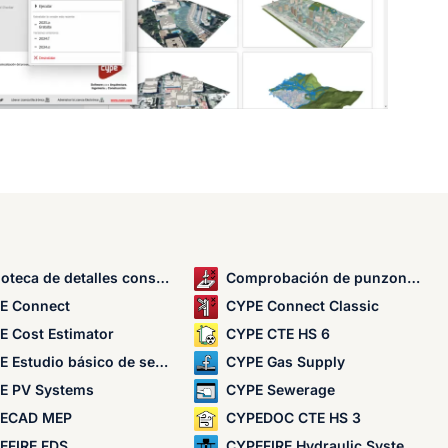
ca de detalles constructivos para estructuras
Comprobación de punzonamiento
E Connect
CYPE Connect Classic
E Cost Estimator
CYPE CTE HS 6
studio básico de seguridad y salud
CYPE Gas Supply
E PV Systems
CYPE Sewerage
ECAD MEP
CYPEDOC CTE HS 3
EFIRE FDS
CYPEFIRE Hydraulic Systems