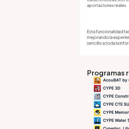
aportaciones reales.
Esta funcionalidad fac
mejorando la experien
sencillo a toda la inf
Programas r
AcouBAT by
CYPE 3D
CYPE Constr
CYPE CTE SU
CYPE Memor
CYPE Water 
Cypedoc. Libr