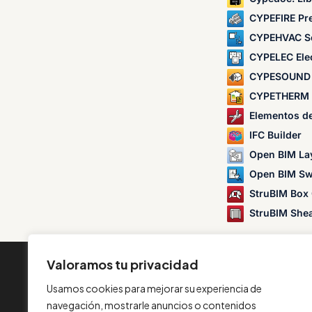
CYPEFIRE Pr
CYPEHVAC S
CYPELEC Electr
CYPESOUND
CYPETHERM 
Elementos d
IFC Builder
Open BIM La
Open BIM Sw
StruBIM Box 
StruBIM Shea
Valoramos tu privacidad
INFORMACIÓN
Usamos cookies para mejorar su experiencia de
Contacta con nosotros
navegación, mostrarle anuncios o contenidos