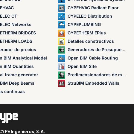
EHVAC
CYPEHVAC Radiant Floor
ELEC CT
CYPELEC Distribution
ELEC Networks
CYPEPLUMBING
ETHERM BRIDGES
CYPETHERM EPlus
ETHERM LOADS
Detalles constructivos
erador de precios
Generadores de Presupuestos
n BIM Analytical Model
Open BIM Cable Routing
n BIM Quantities
Open BIM Site
al frame generator
Predimensionadores de mediciones y presupuestos
uBIM Deep Beams
StruBIM Embedded Walls
as continuas
CYPE Ingenieros, S.A.