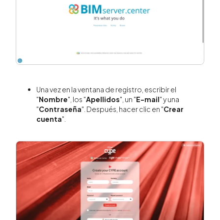
Una vez en la ventana de registro, escribir el
"
Nombre
", los "
Apellidos
", un "
E-mail
" y una
"
Contraseña
". Después, hacer clic en "
Crear
cuenta
".