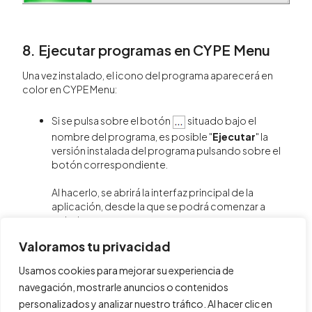
8. Ejecutar programas en CYPE Menu
Una vez instalado, el icono del programa aparecerá en
color en CYPE Menu:
Si se pulsa sobre el botón
situado bajo el
nombre del programa, es posible "
Ejecutar
" la
versión instalada del programa pulsando sobre el
botón correspondiente.
Al hacerlo, se abrirá la interfaz principal de la
aplicación, desde la que se podrá comenzar a
trabajar.
Valoramos tu privacidad
Usamos cookies para mejorar su experiencia de
navegación, mostrarle anuncios o contenidos
personalizados y analizar nuestro tráfico. Al hacer clic en