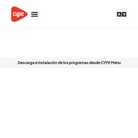
Ir
al
contenido
Descarga e instalación de los
programas desde CYPE Menu
Descarga e instalación de los programas desde CYPE Menu