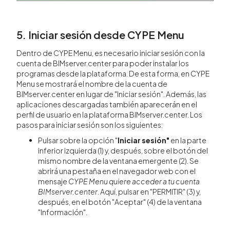
5. Iniciar sesión desde CYPE Menu
Dentro de CYPE Menu, es necesario iniciar sesión con la
cuenta de BIMserver.center para poder instalar los
programas desde la plataforma. De esta forma, en CYPE
Menu se mostrará el nombre de la cuenta de
BIMserver.center en lugar de "Iniciar sesión". Además, las
aplicaciones descargadas también aparecerán en el
perfil de usuario en la plataforma BIMserver.center. Los
pasos para iniciar sesión son los siguientes:
Pulsar sobre la opción "
Iniciar sesión"
en la parte
inferior izquierda (1) y, después, sobre el botón del
mismo nombre de la ventana emergente (2). Se
abrirá una pestaña en el navegador web con el
mensaje
CYPE Menu quiere acceder a tu cuenta
BIMserver.center
. Aquí, pulsar en "PERMITIR" (3) y,
después, en el botón "Aceptar" (4) de la ventana
"Información".