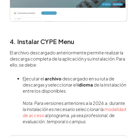
4. Instalar CYPE Menu
El archivo descargado anteriormente permite realizar la
descarga completa de la aplicación y su instalación. Para
ello, se debe:
Ejecutar el
archivo
descargado en su ruta de
descargas y seleccionar el
idioma
de la instalación
entre los disponibles.
Nota: Para versiones anteriores a la 2026.a, durante
la instalación es necesario seleccionar la
modalidad
de acceso
al programa, ya sea profesional, de
evaluación, temporal o campus.