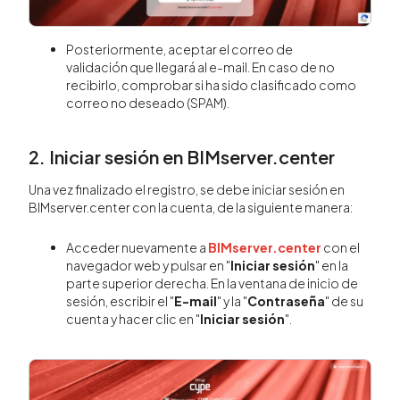
Posteriormente, aceptar el correo de
validación que llegará al e-mail. En caso de no
recibirlo, comprobar si ha sido clasificado como
correo no deseado (SPAM).
2. Iniciar sesión en BIMserver.center
Una vez finalizado el registro, se debe iniciar sesión en
BIMserver.center con la cuenta, de la siguiente manera:
Acceder nuevamente a
BIMserver.center
con el
navegador web y pulsar en "
Iniciar sesión
" en la
parte superior derecha. En la ventana de inicio de
sesión, escribir el "
E-mail
" y la "
Contraseña
" de su
cuenta y hacer clic en "
Iniciar sesión
".