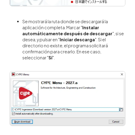
Se mostrará la ruta donde se descargará la
aplicación completa. Marcar "
Instalar
automáticamente después de descargar
", si se
desea, y pulsar en "
Iniciar descarga
". Si el
directorio no existe, el programa solicitará
confirmación para crearlo. En ese caso,
seleccionar "
Sí
".