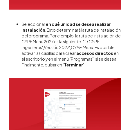
Seleccionar
en qué unidad se desea realizar
instalación
. Esto determinará la ruta de instalación
del programa. Por ejemplo, la ruta de instalación de
CYPE Menu 2027 es la siguiente:
C:\CYPE
Ingenieros\Versión 2027\CYPE Menu
. Es posible
activar las casillas para crear
accesos directos
en
el escritorio y en el menú "Programas", si se desea.
Finalmente, pulsar en "
Terminar
".