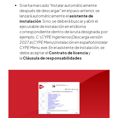
Si se ha marcado "Instalar automáticamente
después de descargar" en el paso anterior, se
lanzará automáticamente el
asistente de
instalación
. Si no, se deberá buscar y abrir el
ejecutable de instalación en el idioma
correspondiente dentro de la ruta designada, por
ejemplo,
C:\CYPE Ingenieros\Descarga versión
2027.a\CYPE Menu\Instalación en español\Instalar
CYPE Menu.exe
. En el asistente de instalación, se
debe aceptar el
Contrato de licencia
y
la
Cláusula de responsabilidades
.