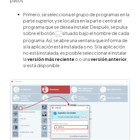
pasos:
Primero, se selecciona el grupo de programas en la
parte superior, y se localiza en la parte central el
programa que se desea instalar. Después, se pulsa
sobre el botón
situado bajo el nombre de cada
programa. Así, se abre una ventana que informa de
si la aplicación está instalada o no. Si la aplicación
no está instalada, es posible seleccionar e instalar
la
versión más reciente
o o una
versión anterior
,
si está disponible.