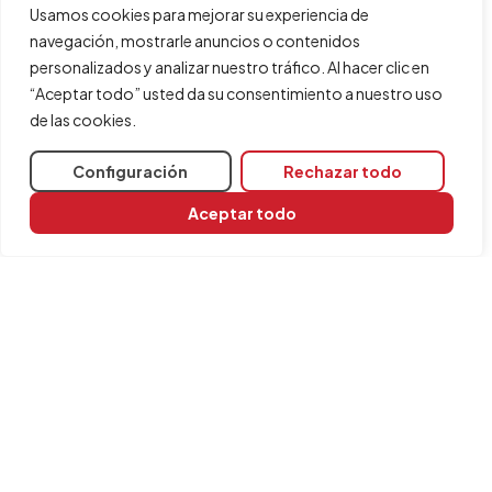
Permite acceder a las opciones del menú de
Usamos cookies para mejorar su experiencia de
ayuda.
navegación, mostrarle anuncios o contenidos
personalizados y analizar nuestro tráfico. Al hacer clic en
“Aceptar todo” usted da su consentimiento a nuestro uso
de las cookies.
Configuración
Rechazar todo
Aceptar todo
Compartir