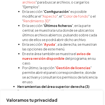
archivos
" para buscar archivos, o cargar los
"Ejemplos".
En la sección "
Configuración
" es posible
modificar el "
Aspecto
", el "
Color de fondo
" o el
"
Rendimiento 3D
".
En la sección "
Últimos ficheros
", en la parte
central, se muestra la ruta donde se ubican los
últimos archivos abiertos; pulsando sobre cada
uno de ellos se podrá abrir dicho archivo.
En la sección
"
Ayuda
"
, a la derecha, se muestran
las opciones de este menú.
En este área también se muestra el
aviso de
nueva versión disponible
del programa, en su
caso.
Por último, la opción "
Gestión de licencias
"
permite abrir el panel correspondiente, donde
se activan y consultan los permisos de la licencia
en uso.
Herramientas del área superior derecha (3)
Permiten consultar la conexión con
BIMserver.center y acceder a
CYPE Mentor
.
Valoramos tu privacidad
Menú "Ayuda"
(4)