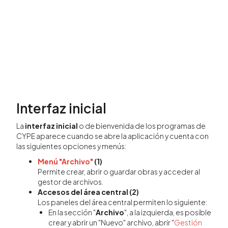
Interfaz inicial
La
interfaz inicial
o de bienvenida de los programas de
CYPE aparece cuando se abre la aplicación y cuenta con
las siguientes opciones y menús:
Menú "Archivo"
(1)
Permite crear, abrir o guardar obras y acceder al
gestor de archivos.
Accesos del área central (2)
Los paneles del área central permiten lo siguiente:
En la sección "
Archivo
", a la izquierda, es posible
crear y abrir un "Nuevo" archivo, abrir "
Gestión